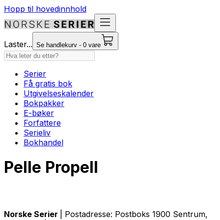
Hopp til hovedinnhold
Laster...
Se handlekurv - 0 vare
Serier
Få gratis bok
Utgivelseskalender
Bokpakker
E-bøker
Forfattere
Serieliv
Bokhandel
Pelle Propell
Norske Serier
| Postadresse: Postboks 1900 Sentrum,