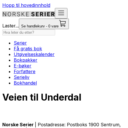
Hopp til hovedinnhold
Laster...
Se handlekurv - 0 vare
Serier
Få gratis bok
Utgivelseskalender
Bokpakker
E-bøker
Forfattere
Serieliv
Bokhandel
Veien til Underdal
Norske Serier
| Postadresse: Postboks 1900 Sentrum,