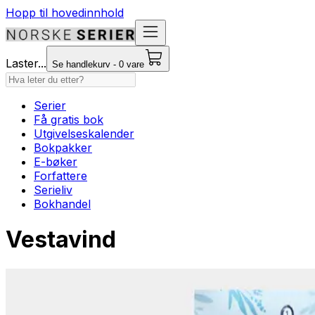
Hopp til hovedinnhold
Laster...
Se handlekurv - 0 vare
Serier
Få gratis bok
Utgivelseskalender
Bokpakker
E-bøker
Forfattere
Serieliv
Bokhandel
Vestavind