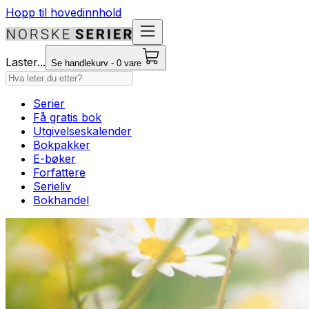
Hopp til hovedinnhold
Laster...
Se handlekurv - 0 vare
Serier
Få gratis bok
Utgivelseskalender
Bokpakker
E-bøker
Forfattere
Serieliv
Bokhandel