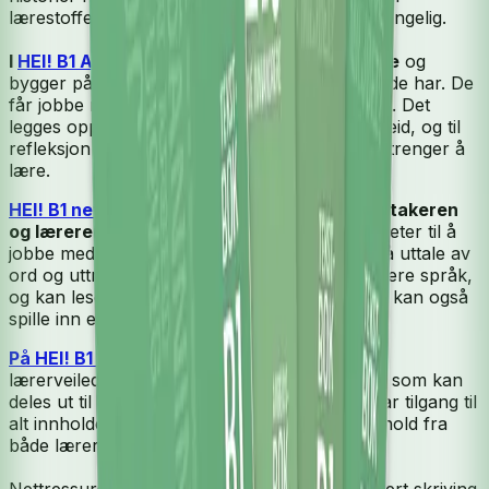
lærestoffet og gjør det mer interessant og tilgjengelig.
I
HEI! B1 Arbeidsbok
starter vi med det kjente
og
bygger på den kunnskapen deltarkerne allerede har. De
får jobbe med varierte oppgaver til lærestoffet. Det
legges opp til mye kommunikasjon og samarbeid, og til
refleksjon rundt det man har lært og det man trenger å
lære.
HEI! B1 nettsted
har mye innhold til både deltakeren
og læreren.
Her får deltakerne mange muligheter til å
jobbe med oppgaver til hver leksjon og øve på uttale av
ord og uttrykk. De har tilgang til ordlister på flere språk,
og kan lese og høre på tekstboka. Deltakerne kan også
spille inn egen lyd og høre på seg selv.
På HEI! B1 Lærernettsted
er det tavlebøker,
lærerveiledning og ekstra lærestoff og prøver som kan
deles ut til deltakerne etter behov. Læreren har tilgang til
alt innholdet i HEI! B1 og kan se og bruke innhold fra
både lærer- og elevdelen.
Nettressursen er tilrettelagt for prosessorientert skriving