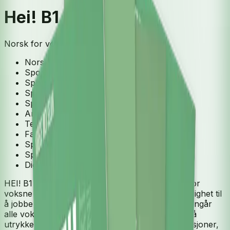
Hei! B1
Norsk for voksne innvandrere
Norsk som andrespråk
Spor 1
Spor 1 - B1
Spor 2
Spor 2 - B1
Arbeidsbok
Tekstbok
Fagnettsted
Spor 3
Spor 3 - B1
Digital ressurs
HEI! B1 er et læreverk i norsk som andrespråk for
voksne innvandrere. I HEI! B1 får deltakerne mulighet til
å jobbe med tema som er samfunnsaktuelle og angår
alle voksne som bor i Norge. De får øve seg på å
utrykke egne meninger, delta i samtaler og diskusjoner,