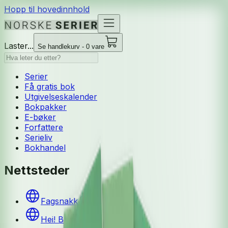
Hopp til hovedinnhold
Laster...
Se handlekurv - 0 vare
Serier
Få gratis bok
Utgivelseskalender
Bokpakker
E-bøker
Forfattere
Serieliv
Bokhandel
Nettsteder
Fagsnakk | NOA
Hei! B1 nettressurser