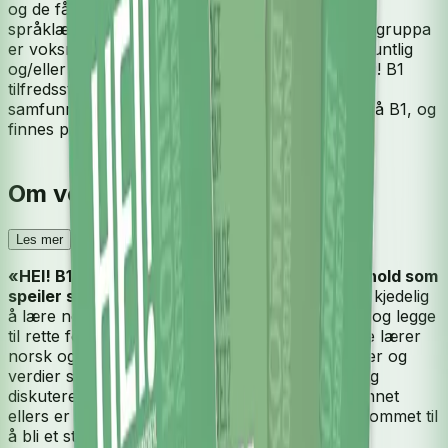
og de får jobbe med oppgaver som fremmer
språklæring og legger til rette for refleksjon. Målgruppa
er voksne innvandrere som har nådd nivå A2 muntlig
og/eller skriftlig og ønsker å lære mer norsk. Hei! B1
tilfredsstiller kravene i læreplan i norsk og
samfunnskunnskap for voksne innvandrere, nivå B1, og
finnes på bokmål og nynorsk.
Om verket
Les mer
«HEI! B1 er et læreverk for voksne med et innhold som
speiler samfunnet vi lever i.
Det skal ikke være kjedelig
å lære norsk. Norskopplæringen bør engasjere og legge
til rette for samtaler som gjør at deltakerne både lærer
norsk og får kunnskap om og innsikt i holdninger og
verdier som er viktige i Norge. Det vi leser om og
diskuterer i klasserommet bør være noe samfunnet
ellers er opptatt av. Vi må ikke redusere klasserommet til
å bli et sted der hovedfokuset hviler på