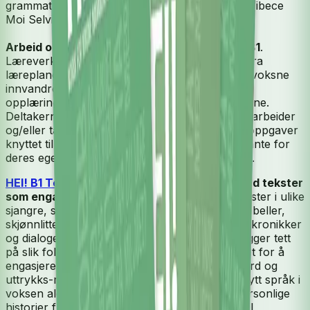
grammatikkregler og øving til norskprøvene.»
Vibece
Moi Selvik, 2019.
Arbeid og utdanning er viktige temaer i HEI! B1
.
Læreverket har 12 leksjoner med tema hentet fra
læreplanen i norsk og samfunnskunnskap for voksne
innvandrere, nivå B1. Tema fra arbeidslivs- og
opplæringsdomenet går igjen i flere av leksjonene.
Deltakerne får lese og høre om personer som arbeider
og/eller tar utdanning. De får jobbe med ulike oppgaver
knyttet til arbeidsliv og utdanning som er relevante for
deres egen situasjon, ønsker og framtidsplaner.
HEI! B1 Tekstbok
er variert og spennende med tekster
som engasjerer.
Deltakerne får jobbe med tekster i ulike
sjangre, som for eksempel: faktatekster med tabeller,
skjønnlitterære tekster, personlige fortellinger, kronikker
og dialoger. Dialogene har dagligdags tale og ligger tett
på slik folk faktisk snakker. Tekstene er skrevet for å
engasjere leserne samtidig som de lærer nye ord og
uttrykks-måter. Det er utfordrende å lære et nytt språk i
voksen alder. Med tema som engasjerer og personlige
historier fra virkeligheten, skapes det nærhet til