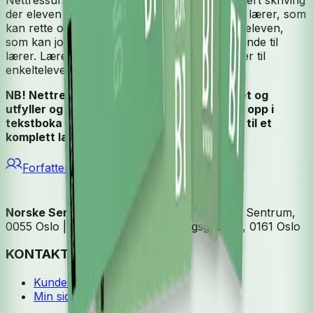
der eleven kan levere skriftlige besvarelser til lærer, som
kan rette og kommentere og sende tilbake til eleven,
som kan jobbe videre med teksten og igjen sende til
lærer. Lærer kan også lage og tildele oppgaver til
enkeltelever og grupper.
NB! Nettressursen er en viktig del av verket og
utfyller og jobber videre med tema som tas opp i
tekstboka og arbeidsboka. Den gjør HEI! B1 til et
komplett læreverk.
Forfatter
Norske Serier
| Postadresse: Postboks 1900 Sentrum,
0055 Oslo | Besøksadresse: Stortingsgata 28, 0161 Oslo
KONTAKT OSS
Kundeservice
Min side