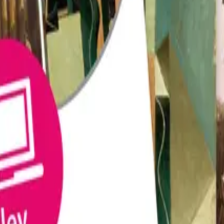
tid.
Historie og filosofi 2
begynner med mennesket i moderne 
. Til hvert kapittel er det ulike interaktive oppgaver og 
ningsopplegg, kapittelprøver, eksamensstoff og powerpointpr
som kan brukes på begge årstrinn og som egner seg godt som
ematisk øving i tekstforståelse fram mot eksamen. Tekstene 
5 Oslo | Besøksadresse: Stortingsgata 28, 0161 Oslo