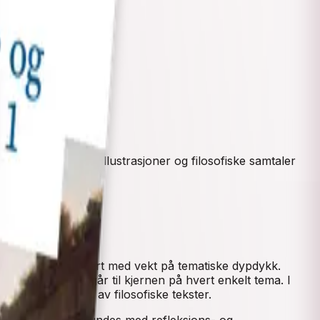
pitlene åpner med illustrasjoner og filosofiske samtaler
 omfanget redusert med vekt på tematiske dypdykk.
ed spørsmål som går til kjernen på hvert enkelt tema. I
itikk og lesning av filosofiske tekster.
e samtaler og avrundes med refleksjons- og