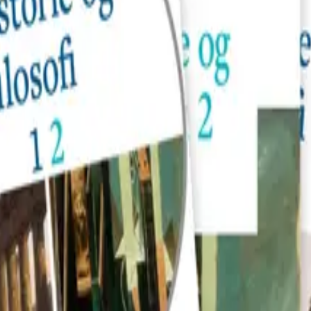
ert læreplan i faget som trådte i kraft høsten 2016. Hovedka
r til å ta tak i stoffet både med empati, undring og analyse.
kning inn i elevenes samtid.
Bøkene er delvis nyskrevet og
rikt utvalg av kildetekstutdrag underveis i hvert kapittel m
or å analysere tekstutdragene i form av modeller for kildekr
t kapittel. Hovedtemaene i kapitlene åpnes med filosofisk