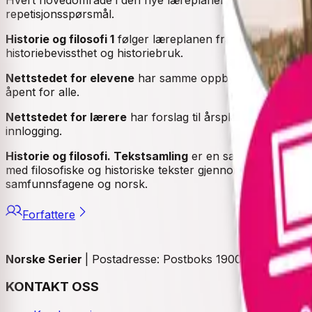
repetisjonsspørsmål.
Historie og filosofi 1
følger læreplanen fra oldtid til nyere 
historiebevissthet og historiebruk.
Nettstedet for elevene
har samme oppbygning som læreboka
åpent for alle.
Nettstedet for lærere
har forslag til årsplaner, undervis
innlogging.
Historie og filosofi. Tekstsamling
er en samling tekster 
med filosofiske og historiske tekster gjennom året og syst
samfunnsfagene og norsk.
Forfattere
Norske Serier
| Postadresse: Postboks 1900 Sentrum, 005
KONTAKT OSS