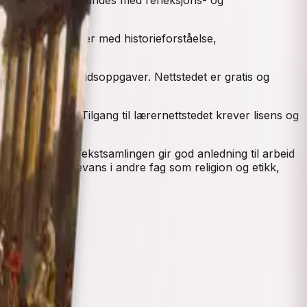
tid og avslutter med historieforståelse,
kilder med arbeidsoppgaver. Nettstedet er gratis og
esentasjoner. Tilgang til lærernettstedet krever lisens og
 klassesett. Tekstsamlingen gir god anledning til arbeid
vil også ha relevans i andre fag som religion og etikk,