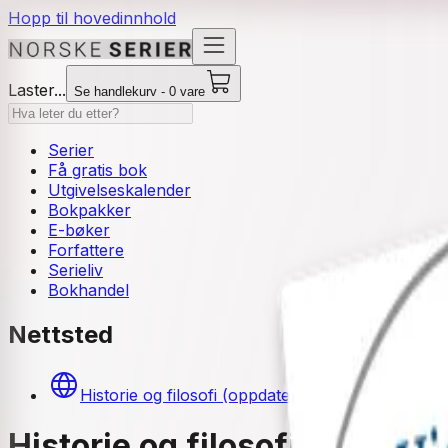
Hopp til hovedinnhold
Laster...
Se handlekurv - 0 vare
Serier
Få gratis bok
Utgivelseskalender
Bokpakker
E-bøker
Forfattere
Serieliv
Bokhandel
Nettsted
Historie og filosofi (oppdatert url)
Historie og filosofi 1 og 2 (K