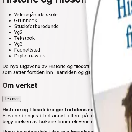
Videregående skole
Grunnbok
Studieforberedende
Vg2
Tekstbok
Vg3
Fagnettsted
Digital ressurs
De nye utgavene av Historie og filosofi 1 og 2 følger revid
som setter fortiden inn i samtiden og gir elevene mulighete
Om verket
Les mer
Historie og filosofi bringer fortidens mennesker og ten
Elevene bringes blant annet tettere på fortiden gjennom et 
begynnelsen av bøkene finner elevene et praktisk verktøy f
Hvert hovedområde i den nye læreplanen dekkes av et ege