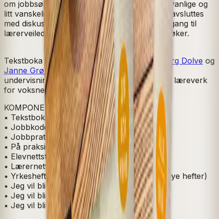
om jobbsøking og jobbintervju, og filmer om vanlige og
litt vanskelige situasjoner på jobben. Filmene avsluttes
med diskusjonsoppgaver. Lærere har også tilgang til
lærerveiledninger, ekstra aktiviteter og tavlebøker.
Tekstboka er skrevet av
Jorunn Mo
,
Ingebjørg Dolve
og
Janne Grønningen
. De har lang erfaring fra
undervisning i arbeidsliv og som forfattere av læreverk
for voksne innvandrere.
KOMPONENTER
• Tekstbok A2–B1
• Jobbkoder
• Jobbprat
• På praksisplassen
• Elevnettsted med innlest tekst
• Lærernettsted med innlest tekst
• Yrkeshefter (serien vil stadig utvikles med nye hefter)
• Jeg vil bli renholder
• Jeg vil bli fiskeindustriarbeider
• Jeg vil bli helsefagarbeider