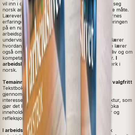
vil inn i det norske arbeidslivet. Innholdet tar for seg
norsk arbeidsliv på en kortfattet og engasjerende måte.
Læreverket legger vekt på å hente fram deltakernes
erfaringer og fører arbeidslivet inn i norskopplæringen
på en naturlig måte. Språket som brukes på
arbeidsplasser skiller seg ofte fra språket i
undervisningsrommet på skolen, og deltakeren lærer
hvordan det er vanlig å uttrykke seg på jobb. De lærer
også om formelle regler og krav i norsk arbeidsliv og om
kompetansebehov og forventninger i ulike yrker.
I
arbeidslivet
kan enkelt kombineres med læreverk i
norsk.
Temainndeling gjør I arbeidslivet fleksibelt og valgfritt
Tekstboka er delt inn temaer der innholdet kan
gjennomgås i valgfri rekkefølge, etter behov og
interesse. Læreverket har en enkel og klar struktur, som
gjør det lett å finne fram til ønsket tema. Tekstboka
inneholder også engasjerende samtaleoppgaver og
refleksjonsoppgaver.
I arbeidslivet Tekstbok A2/B1
tar for seg norsk