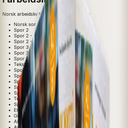
Norsk arbeidsliv for voksne innvandrere
Norsk som andrespråk
Spor 2
Spor 2 - A2
Spor 2 - B1
Spor 3
Spor 3 - A2
Spor 3 - B1
Tekstbok
Spor 1
Spor 1 - A1
Spor 1 - A2
Spor 2 - A1
Spor 1 - B1
Temahefte
Spor 3 - A1
Ekstra materiell
Grunnbok
Alt-i-ett-bok
Arbeidsbok