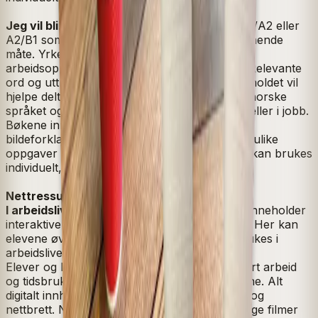
Jeg vil bli
… er en serie yrkesbøker på nivå A1/A2 eller
A2/B1 som tar for seg et yrke på en mer inngående
måte. Yrkesbøkene gir et innblikk i vanlige
arbeidsoppgaver og krav i yrket, samt HMS. Relevante
ord og uttrykk blir presentert, og samtidig innholdet vil
hjelpe deltakerne til å bli bedre kjent med det norske
språket og yrket før arbeidspraksis, i praksis eller i jobb.
Bøkene inneholder foto fra arbeidsplassene,
bildeforklaringer, ordlister, uttaleoppgaver og ulike
oppgaver som er relevante i praksis. Bøkene kan brukes
individuelt, i grupper eller i hele klasser.
Nettressurs med nyttige funksjoner
I arbeidslivet Digital
er en stor ressurs som inneholder
interaktive oppgaver til alle utgivelser i serien. Her kan
elevene øve mer på ord og begreper som brukes i
arbeidslivet.
Elever og lærere får enkelt oversikt over utført arbeid
og tidsbruk gjennom de tilgjengelige rapportene. Alt
digitalt innhold kan brukes på smarttelefoner og
nettbrett. Nettressursen inneholder også nyttige filmer