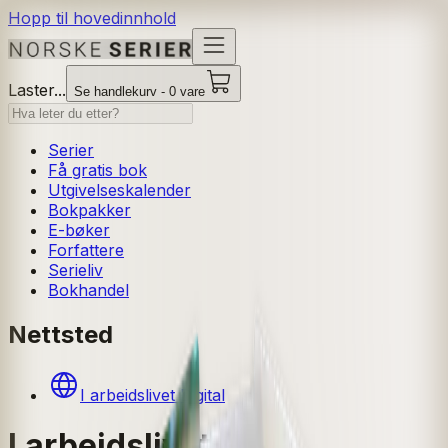
Hopp til hovedinnhold
Laster...
Se handlekurv - 0 vare
Serier
Få gratis bok
Utgivelseskalender
Bokpakker
E-bøker
Forfattere
Serieliv
Bokhandel
Nettsted
I arbeidslivet Digital
I arbeidslivet