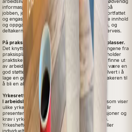
arbeidsliv på en enkel og engasjerende måte. Nødvendig
informasjon om lover og regler, forventninger på
jobben, jobbsøking og intervju blir presentert kortfattet
og engasjerende med praktiske eksempler. Både innhold
og oppgaver inviterer til refleksjon og diskusjon, og
deltakerne kan bruke sine egne erfaringer underveis.
På praksisplassen kan brukes på alle praksisplasser.
Det knytter undervisningen på skolen og erfaringene fra
praksisplassen tett sammen
.
Praksisheftet inneholder
praktiske oppgaver og inviterer deltakeren til å finne ut
av arbeidsoppgaver og arbeidskultur. Heftet vil være en
god støtte for deltakeren og andre som er involvert i å
lage en god praksisplass. Målet er å hjelpe deltakeren til
å bli en aktuell kandidat for ansettelse.
Yrkesretting
I arbeidslivet
inkluderer en rekke yrkeshefter som viser
ulike yrker. Hjelpemidler og arbeidsoppgaver blir
presentert, og heftene viser fram vanlige situasjoner og
krav i yrket, støttet av foto fra arbeidsplassene.
Yrkesheftene kan brukes i grupper, i klassen eller
individuelt, på nivå A1–A2 og A2–B1.