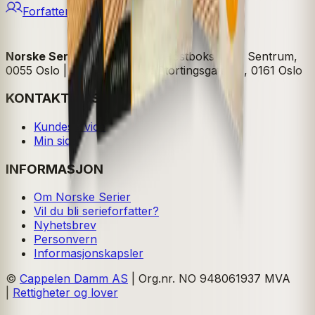
Forfattere
Norske Serier
| Postadresse: Postboks 1900 Sentrum,
0055 Oslo | Besøksadresse: Stortingsgata 28, 0161 Oslo
KONTAKT OSS
Kundeservice
Min side
INFORMASJON
Om Norske Serier
Vil du bli serieforfatter?
Nyhetsbrev
Personvern
Informasjonskapsler
©
Cappelen Damm AS
| Org.nr. NO 948061937 MVA
|
Rettigheter og lover