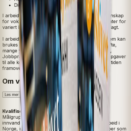
Digital ressurs
I arbeidslivet er et stort læreverk i arbeidslivskunnskap
for voksne innvandrere, med en serie komponenter for
variert bruk. Kommunikative ferdigheter blir vektlagt.
I arbeidslivet består av en rekke komponenter som kan
brukes om hverandre: Tekstbok, praksisplasshefte,
mange yrkeshefter, Jeg vil bli-serien, Jobbkoder,
Jobbprat og en stor nettressurs med stoff og oppgaver
til alle komponenter. Flere yrkeshefter kommer i tiden
framover.
Om verket
Les mer
Kvalifisering for arbeid i Norge
Målgruppa for
I arbeidslivet
er unge og voksne
innvandrere som ønsker å kvalifisere seg for arbeid i
Norge, men det passer også for andre målgrupper som