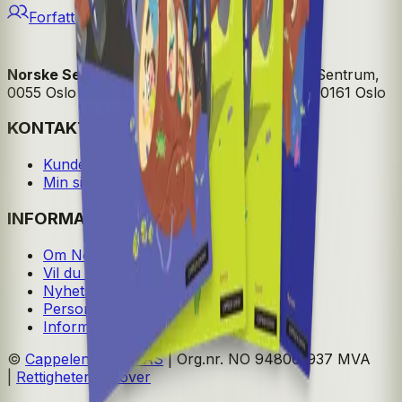
Forfattere og bidragsytere
Norske Serier
| Postadresse: Postboks 1900 Sentrum,
0055 Oslo | Besøksadresse: Stortingsgata 28, 0161 Oslo
KONTAKT OSS
Kundeservice
Min side
INFORMASJON
Om Norske Serier
Vil du bli serieforfatter?
Nyhetsbrev
Personvern
Informasjonskapsler
©
Cappelen Damm AS
| Org.nr. NO 948061937 MVA
|
Rettigheter og lover