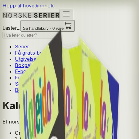
Hopp til hovedinnhold
Laster...
Se handlekurv - 0 vare
Serier
Få gratis bok
Utgivelseskalender
Bokpakker
E-bøker
Forfattere
Serieliv
Bokhandel
Kaleido 1-4
Et norskverk som løfter alle
Grunnskole
1. trinn