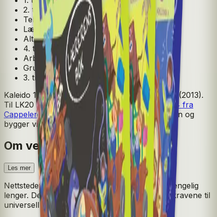
2. trinn
Tekstbok
Lærerens bok
Alt-i-ett-bok
4. trinn
Arbeidsbok
Grunnbok
3. trinn
Kaleido 1-4 er skrevet til justert versjon av K06 (2013).
Til LK20 blir Kaleido 1-4 erstattet av
NORSK 1-4 fra
Cappelen Damm
. Det er utviklet til fagfornyelsen og
bygger videre på Kaleido.
Om verket
Les mer
Nettstedet til Kaleido 1-4 er dessverre ikke tilgjengelig
lenger. Det er tatt ned fordi det ikke oppfyller kravene til
universell utforming.