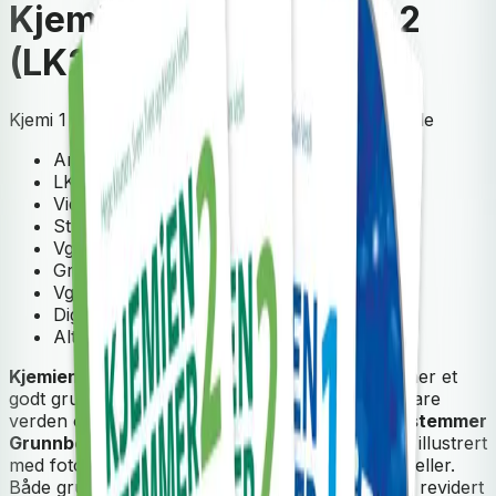
Kjemien stemmer 1 og 2
(LK20)
Kjemi 1 og kjemi 2, programfag videregående skole
Arbeidsbok
LK20
Videregående skole
Studieforberedende
Vg3
Grunnbok
Vg2
Digital ressurs
Alt-i-ett-bok
Kjemien stemmer 1
og
Kjemien stemmer 2
danner et
godt grunnlag for at elevene kan forstå og forklare
verden og samfunnet som omgir dem.
Kjemien stemmer
Grunnbok
har en systematisk struktur og er rikt illustrert
med fotografier, illustrasjoner og oversiktlige tabeller.
Både grunnbøker, studiebøker og fagnettsted er revidert