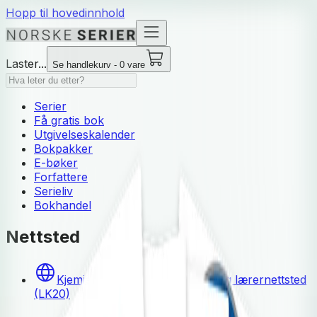
Hopp til hovedinnhold
Laster...
Se handlekurv - 0 vare
Serier
Få gratis bok
Utgivelseskalender
Bokpakker
E-bøker
Forfattere
Serieliv
Bokhandel
Nettsted
Kjemien stemmer 1 og 2 Elev- og lærernettsted
(LK20)