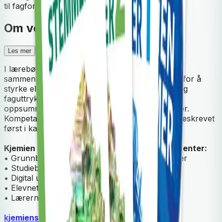
til fagfornyelsen LK20.
Om verket
Les mer
I lærebøkene er det lagt vekt på å knytte gode
sammenhenger mellom teorien og eksemplene for å
styrke elevenes forståelse. Sentrale begreper og
faguttrykk er godt forklart. Hvert delkapittel
oppsummeres med egne Test deg selv-oppgaver.
Kompetansemålene fra læreplanen LK20 står beskrevet
først i kapittelet der de er behandlet.
Kjemien stemmer består av følgende komponenter:
• Grunnbok med teori og test deg selv-oppgaver
• Studiebok med oppgaver, aktiviteter og fasit
• Digital utgave i Unibok.no
• Elevnettsted, gratis
• Lærernettsted, lisens
kjemienstemmer.cdu.no