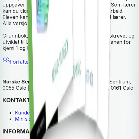
oppgaver og tips til aktivitetene i studieboken. Som lærer
kan du tildele oppgaver og kommentere elevarbeid.
Eleven kan gjøre endringer og sende tilbake til lærer.
Alle versjoner av teksten lagres.
Grunnbok, studiebok og digitale ressurser er skrevet og
utviklet til LK20 og dekker alle målene i læreplanen for
kjemi 1 og kjemi 2.
Forfattere
Norske Serier
| Postadresse: Postboks 1900 Sentrum,
0055 Oslo | Besøksadresse: Stortingsgata 28, 0161 Oslo
KONTAKT OSS
Kundeservice
Min side
INFORMASJON