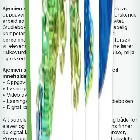
Kjemien stemmer Studiebok
har et variert utvalg av
oppgaver og aktiviteter til eksperimentelt og utforskende
arbeid som legger til rette for undring og kreativitet.
Studieboken bidrar til at eleven utvikler vitenskapelig
kompetanse, og ved å knytte teori, modeller og
beregninger til eksperimentelle og utforskende forsøk,
vil elevene forstå sammenhenger i faget. Elevene lærer
risikovurdering av forsøkene med hensyn til helse, miljø
og sikkerhet.
Kjemien stemmer 1 og 2 Elev- og lærernettsted
inneholder:
• Oppgaver og aktiviteter
• Løsningsforslag til oppgavene i grunnboken
• Video av eksempler og teori fra grunnboken
• Løsningsforslag til utvalgte oppgaver fra studieboken
• Digital lærerutgave av grunnboken
Alt supplerende elevinnhold er gratis tilgjengelig både for
elever og lærere ved pålogging. Med lærerlisens finner
du digital lærebok, forslag til årsplan, kapittelprøver,
Powerpoint-presentasjoner, løsningsforslag til utvalgte