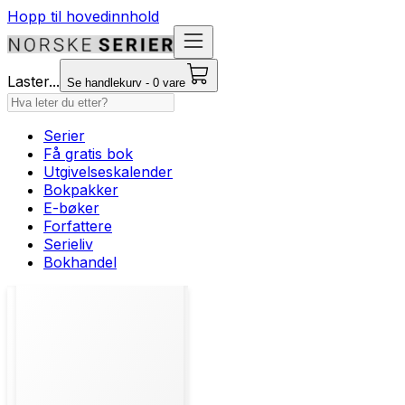
Hopp til hovedinnhold
Laster...
Se handlekurv - 0 vare
Serier
Få gratis bok
Utgivelseskalender
Bokpakker
E-bøker
Forfattere
Serieliv
Bokhandel