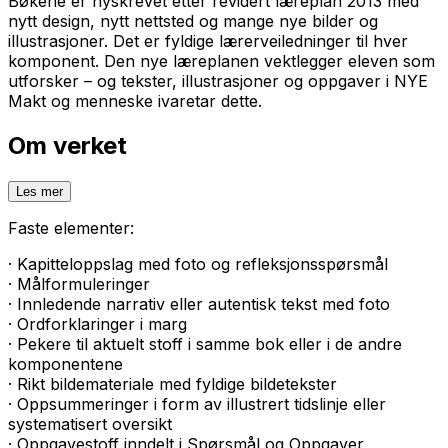
Bøkene er nyskrevet etter revidert læreplan 2013 med
nytt design, nytt nettsted og mange nye bilder og
illustrasjoner. Det er fyldige lærerveiledninger til hver
komponent. Den nye læreplanen vektlegger eleven som
utforsker – og tekster, illustrasjoner og oppgaver i
NYE
Makt og menneske
ivaretar dette.
Om verket
Les mer
Faste elementer:
· Kapitteloppslag med foto og refleksjonsspørsmål
· Målformuleringer
· Innledende narrativ eller autentisk tekst med foto
· Ordforklaringer i marg
· Pekere til aktuelt stoff i samme bok eller i de andre
komponentene
· Rikt bildemateriale med fyldige bildetekster
· Oppsummeringer i form av illustrert tidslinje eller
systematisert oversikt
· Oppgavestoff inndelt i
Spørsmål og Oppgaver