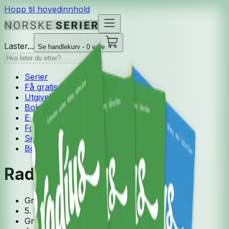
Hopp til hovedinnhold
Laster...
Se handlekurv - 0 vare
Serier
Få gratis bok
Utgivelseskalender
Bokpakker
E-bøker
Forfattere
Serieliv
Bokhandel
Radius 5-7
Grunnskole
5. trinn
Grunnbok