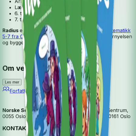
Arbeidsbok
Lærerens bok
6. trinn
7. trinn
Radius
er skrevet til K06 og blir erstattet av
Matematikk
5-7 fra Cappelen Damm
. Det er utviklet til fagfornyelsen
og bygger videre på
Radius.
Om verket
Les mer
Forfattere og bidragsytere
Norske Serier
| Postadresse: Postboks 1900 Sentrum,
0055 Oslo | Besøksadresse: Stortingsgata 28, 0161 Oslo
KONTAKT OSS