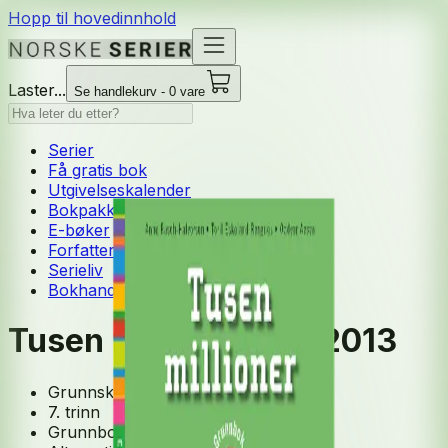
Hopp til hovedinnhold
Laster...
Se handlekurv - 0 vare
Serier
Få gratis bok
Utgivelseskalender
Bokpakker
E-bøker
Forfattere
Serieliv
Bokhandel
Tusen millioner 5-7, 2013
Grunnskole
7. trinn
Grunnbok