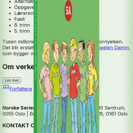
Alternativ grunnbok
Oppgavesamling
Lærerens bok
Fasit
6. trinn
5. trinn
Tusen millioner 5-7 blir ikke revidert til fagfornyelsen.
Det blir erstattet av
Matematikk 5-7 fra Cappelen Damm
,
som bygger videre på Radius.
Om verket
Les mer
Forfattere
Norske Serier
| Postadresse: Postboks 1900 Sentrum,
0055 Oslo | Besøksadresse: Stortingsgata 28, 0161 Oslo
KONTAKT OSS