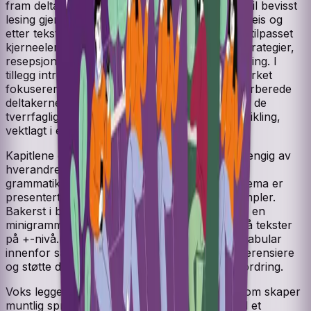
fram deltakernes forkunnskaper og stimulere til bevisst
lesing gjennom relevante spørsmål før, underveis og
etter tekstene. Metodene i boka er varierte og tilpasset
kjerneelementene i læreplanen: språklæringsstrategier,
resepsjon, produksjon, samhandling og mediering. I
tillegg introduseres ulike lesestrategier. Læreverket
fokuserer også på arbeidsrettet norsk for å forberede
deltakerne på utdanning og yrkesliv. I tillegg er de
tverrfaglige temaene, inkludert bærekraftig utvikling,
vektlagt i egne kapitler.
Kapitlene og tekstene i boka kan brukes uavhengig av
hverandre. Tekstene har også et tydelig
grammatikkfokus. Første gang et grammatikktema er
presentert, følger det en forklaring med eksempler.
Bakerst i boka er grammatikktemaene samlet i en
minigrammatikk. Alle kapitlene inneholder også tekster
på +-nivå. Her møter deltakerne et større vokabular
innenfor samme tema, slik at lærerne kan differensiere
og støtte deltakere som trenger en ekstra utfordring.
Voks legger til rette for høy deltakeraktivitet som skaper
muntlig språkproduksjon. Verket støtter seg til et