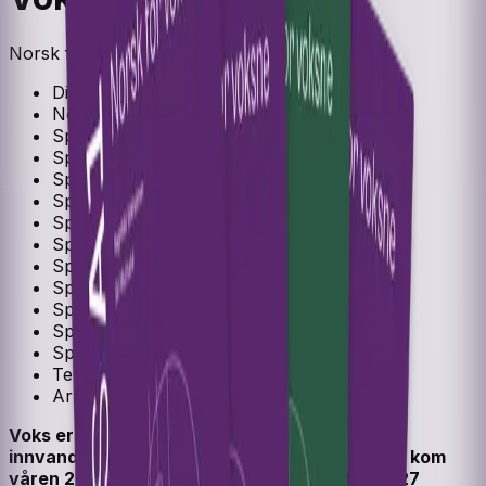
Norsk for voksne A1-B2
Digital ressurs
Norsk som andrespråk
Spor 2
Spor 2 - A2
Spor 3
Spor 3 - A2
Spor 2 - A1
Spor 2 - B1
Spor 2 - B2
Spor 3 - A1
Spor 3 - B1
Spor 3 - B2
Spor 3 - C1
Tekstbok
Arbeidsbok
Voks
er et nytt læreverk i norsk for voksne
innvandrere med noe skolebakgrunn.
Voks
A2 kom
våren 2025 og
Voks
A1 våren 2026. Våren 2027