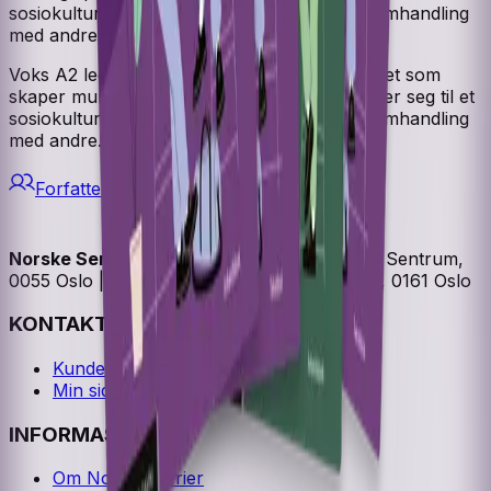
sosiokulturelt læringssyn der læring skjer i samhandling
med andre.
Voks A2 legger til rette for høy deltakeraktivitet som
skaper muntlig språkproduksjon. Verket støtter seg til et
sosiokulturelt læringssyn der læring skjer i samhandling
med andre.
Forfattere
Norske Serier
| Postadresse: Postboks 1900 Sentrum,
0055 Oslo | Besøksadresse: Stortingsgata 28, 0161 Oslo
KONTAKT OSS
Kundeservice
Min side
INFORMASJON
Om Norske Serier