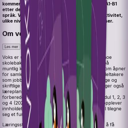
kommer
Voks
B1. Læreverket gjelder for nivå A1-B1
etter det felles europeiske rammeverket for
språk.
Voks
legger til rette for stor deltakeraktivitet,
ulike nivåer og et rikt tilfang av muntlige øvelser.
Om verket
Les mer
Voks er utviklet spesielt for deltakere som har noe
skolebakgrunn. Læreverket legger særlig vekt på
muntlig kommunikasjon og lesing med tekster som åpner
for samlesing og dialog. Voks er tilrettelagt for deltakere
som jobber mot språknivå A1, A2 og B1 i muntlige og
skriftlige ferdigheter, lytting og lesing. Verket følger også
læreplan i norsk for språklige minoriteter –
forberedende opplæring for voksne (FOV), modul 1, 2, 3
og 4 (2024). Målet med Voks er at deltakerne opplever
innholdet som nyttig og meningsfullt når de skal tilegne
seg et funksjonelt språk.
Læringsstrategier står sentralt i Voks. Vi ønsker å få