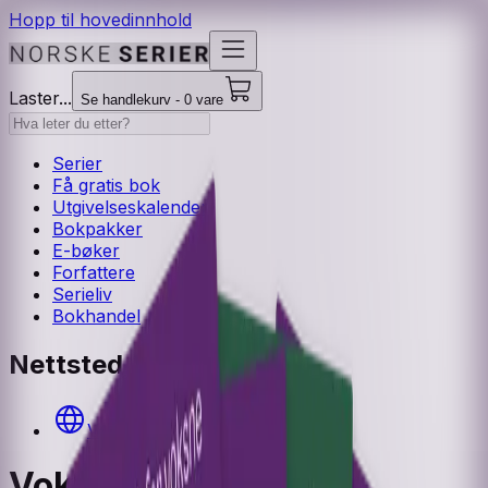
Hopp til hovedinnhold
Laster...
Se handlekurv - 0 vare
Serier
Få gratis bok
Utgivelseskalender
Bokpakker
E-bøker
Forfattere
Serieliv
Bokhandel
Nettsted
Voks A2 Digital
Voks