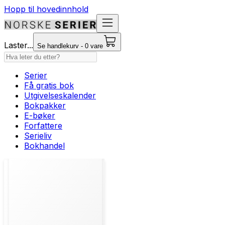
Hopp til hovedinnhold
Laster...
Se handlekurv - 0 vare
Serier
Få gratis bok
Utgivelseskalender
Bokpakker
E-bøker
Forfattere
Serieliv
Bokhandel