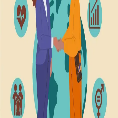
redegjørelsesplikt og en plikt til å besvare
informasjonskrav. Loven gjelder direkte for omtrent 9
000 virksomheter, og indirekte for et enda høyere antall
mindre selskaper.
Selv om lovens intensjoner er gode, har forfatterne
erfart at innholdet i pliktene er vanskelig å forstå for de
mange virksomhetene som berøres. Noen av
spørsmålene som går igjen er «hva i all verden har
menneskerettigheter med vår virksomhet å gjøre?»,
«hva konkret skal vi gjøre?», «må vi sende ut
egenerklæringsskjema til alle vi handler fra?» og «må vi
slutte å handle fra Kina?». Forfatterne av boken har
som advokater bistått en rekke virksomheter med
implementering og etterlevelse av loven i praksis.
Åpenhetsloven i praksis
retter seg mot
complianceansvarlige, HR-medarbeidere, daglige ledere,
styremedlemmer, advokater og andre rådgivere og alle
som har behov for kunnskap om loven.
Bla i boka
Forfattere
Produktinformasjon