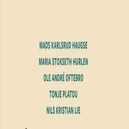
Hopp til hovedinnhold
Laster...
Se handlekurv - 0 vare
Serier
Få gratis bok
Utgivelseskalender
Bokpakker
E-bøker
Forfattere
Serieliv
Bokhandel
Åpenhetsloven i praksis
Av
Mads Karlsrud Haugse
,
Maria Stokseth Hurlen
,
Ole
André Oftebro
,
Tonje Platou
og
Nils Kristian Lie
, 2023,