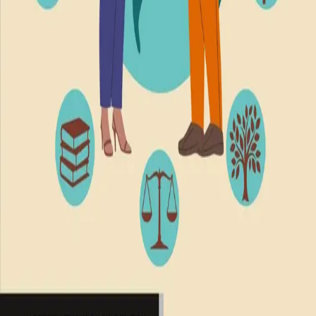
Norske Serier
| Postadresse: Postboks 1900 Sentrum,
0055 Oslo | Besøksadresse: Stortingsgata 28, 0161 Oslo
KONTAKT OSS
Kundeservice
Min side
INFORMASJON
Om Norske Serier
Vil du bli serieforfatter?
Nyhetsbrev
Personvern
Informasjonskapsler
©
Cappelen Damm AS
| Org.nr. NO 948061937 MVA
|
Rettigheter og lover