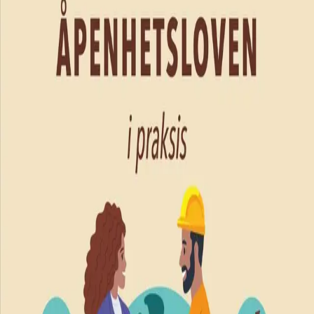
Innbundet
Akademisk
599,-
Innbundet
Bokmål, 2023
Legg i handlekurv
Sendes fra oss i løpet av 1-3 arbeidsdager
Fri frakt på bestillinger over 349,-
Bestill vurderingseksemplar
Les mer
Åpenhetsloven pålegger virksomheter i Norge å
motvirke menneskerettighetsbrudd og uanstendige
arbeidsforhold i leverandørkjedene sine. Lovens tre
hovedsøyler er aktsomhetsvurderinger,