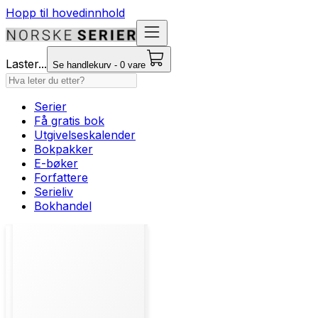
Hopp til hovedinnhold
Laster...
Se handlekurv - 0 vare
Serier
Få gratis bok
Utgivelseskalender
Bokpakker
E-bøker
Forfattere
Serieliv
Bokhandel