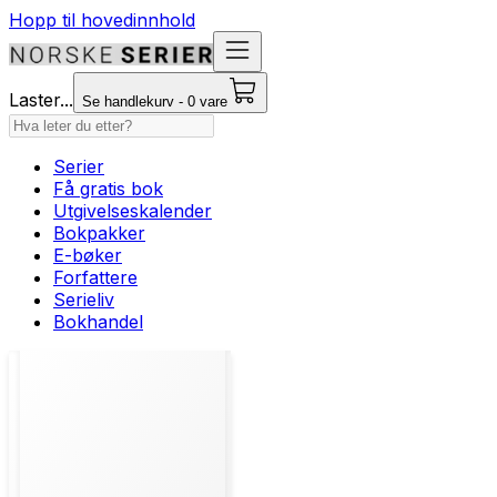
Hopp til hovedinnhold
Laster...
Se handlekurv - 0 vare
Serier
Få gratis bok
Utgivelseskalender
Bokpakker
E-bøker
Forfattere
Serieliv
Bokhandel