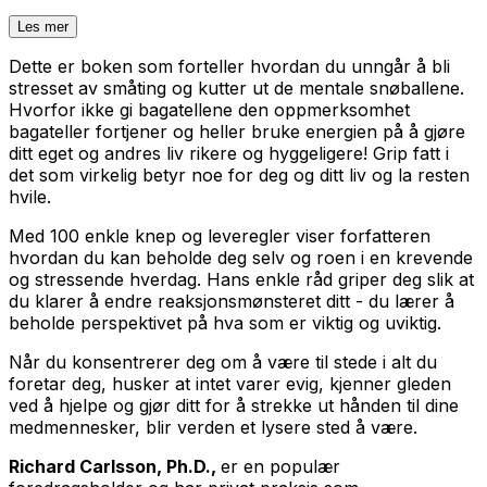
Les mer
Dette er boken som forteller hvordan du unngår å bli
stresset av småting og kutter ut de mentale snøballene.
Hvorfor ikke gi bagatellene den oppmerksomhet
bagateller fortjener og heller bruke energien på å gjøre
ditt eget og andres liv rikere og hyggeligere! Grip fatt i
det som virkelig betyr noe for deg og ditt liv og la resten
hvile.
Med 100 enkle knep og leveregler viser forfatteren
hvordan du kan beholde deg selv og roen i en krevende
og stressende hverdag. Hans enkle råd griper deg slik at
du klarer å endre reaksjonsmønsteret ditt - du lærer å
beholde perspektivet på hva som er viktig og uviktig.
Når du konsentrerer deg om å være til stede i alt du
foretar deg, husker at intet varer evig, kjenner gleden
ved å hjelpe og gjør ditt for å strekke ut hånden til dine
medmennesker, blir verden et lysere sted å være.
Richard Carlsson, Ph.D.,
er en populær