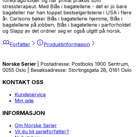
foredragsholder og har privat praksis som
stressterapeut. Med
Blås i bagatellene - det er jo bare
bagateller
har han toppet bestselgerlistene i USA i flere
år. Carlsons bøker Blås i bagatellene hjemme, Blås i
bagatellene på jobben, Blås i bagatellene i parforholdet
og Slapp av det ordner seg er også utgitt på norsk.
Forfatter
Produktinformasjon
Norske Serier
| Postadresse: Postboks 1900 Sentrum,
0055 Oslo | Besøksadresse: Stortingsgata 28, 0161 Oslo
KONTAKT OSS
Kundeservice
Min side
INFORMASJON
Om Norske Serier
Vil du bli serieforfatter?