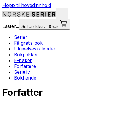
Hopp til hovedinnhold
Laster...
Se handlekurv - 0 vare
Serier
Få gratis bok
Utgivelseskalender
Bokpakker
E-bøker
Forfattere
Serieliv
Bokhandel
Forfatter