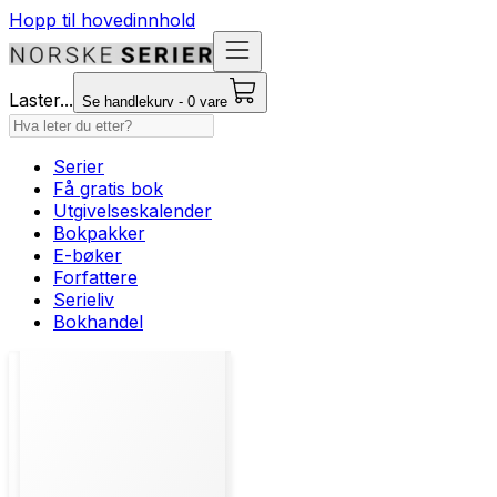
Hopp til hovedinnhold
Laster...
Se handlekurv - 0 vare
Serier
Få gratis bok
Utgivelseskalender
Bokpakker
E-bøker
Forfattere
Serieliv
Bokhandel