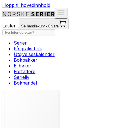
Hopp til hovedinnhold
Laster...
Se handlekurv - 0 vare
Serier
Få gratis bok
Utgivelseskalender
Bokpakker
E-bøker
Forfattere
Serieliv
Bokhandel