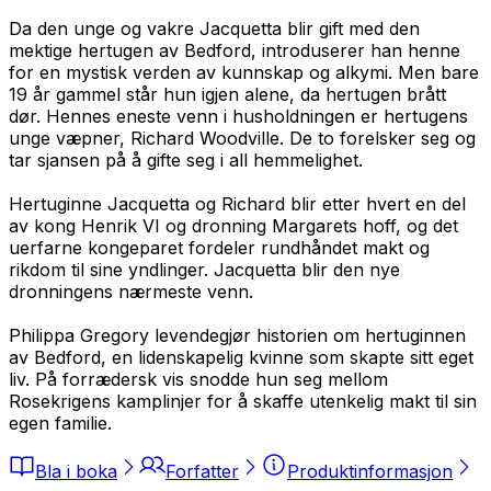
Da den unge og vakre Jacquetta blir gift med den
mektige hertugen av Bedford, introduserer han henne
for en mystisk verden av kunnskap og alkymi. Men bare
19 år gammel står hun igjen alene, da hertugen brått
dør. Hennes eneste venn i husholdningen er hertugens
unge væpner, Richard Woodville. De to forelsker seg og
tar sjansen på å gifte seg i all hemmelighet.
Hertuginne Jacquetta og Richard blir etter hvert en del
av kong Henrik VI og dronning Margarets hoff, og det
uerfarne kongeparet fordeler rundhåndet makt og
rikdom til sine yndlinger. Jacquetta blir den nye
dronningens nærmeste venn.
Philippa Gregory levendegjør historien om hertuginnen
av Bedford, en lidenskapelig kvinne som skapte sitt eget
liv. På forrædersk vis snodde hun seg mellom
Rosekrigens kamplinjer for å skaffe utenkelig makt til sin
egen familie.
Bla i boka
Forfatter
Produktinformasjon