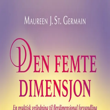
Hopp til hovedinnhold
Laster...
Se handlekurv - 0 vare
Serier
Få gratis bok
Utgivelseskalender
Bokpakker
E-bøker
Forfattere
Serieliv
Bokhandel
Den femte dimensjon
En praktisk veiledning til flerdimensjonal forvandling