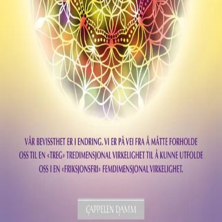
Norske Serier
| Postadresse: Postboks 1900 Sentrum,
0055 Oslo | Besøksadresse: Stortingsgata 28, 0161 Oslo
KONTAKT OSS
Kundeservice
Min side
INFORMASJON
Om Norske Serier
Vil du bli serieforfatter?
Nyhetsbrev
Personvern
Informasjonskapsler
©
Cappelen Damm AS
| Org.nr. NO 948061937 MVA
|
Rettigheter og lover