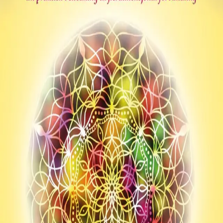
Av
Maureen J. St. Germain
, 2018, Heftet
Heftet
Bokmål, 2018
Ikke tilgjengelig
Fri frakt på bestillinger over 349,-
Les mer
Vi er alle på vei over fra den smalsporede bevisstheten i
tredjedimensjon til å våkne til de høyere svingningene i
femtedimensjon, en frekvens der ubetinget kjærlighet,
medfølelse og ingen frykt råder. Maureen J. St. Germain
forklarer hva som kjennetegner de to
virkelighetsopplevelsene, på hvilken måte vi merker
overgangen og hvordan vi best forankrer det dynamiske
nye bevissthetsnivået i vårt dagligliv.
Forfatter
Produktinformasjon