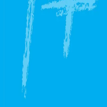
barnehagelærerutdanningen og som oppdatert
faglitteratur i barnehagene.
Bla i boka
Forfatter
Produktinformasjon
Norske Serier
| Postadresse: Postboks 1900 Sentrum,
0055 Oslo | Besøksadresse: Stortingsgata 28, 0161 Oslo
KONTAKT OSS
Kundeservice
Min side
INFORMASJON
Om Norske Serier
Vil du bli serieforfatter?
Nyhetsbrev
Personvern
Informasjonskapsler