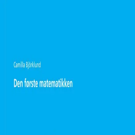
Hopp til hovedinnhold
Laster...
Se handlekurv - 0 vare
Serier
Få gratis bok
Utgivelseskalender
Bokpakker
E-bøker
Forfattere
Serieliv
Bokhandel
Den første matematikken
Matematikk 3-5 år