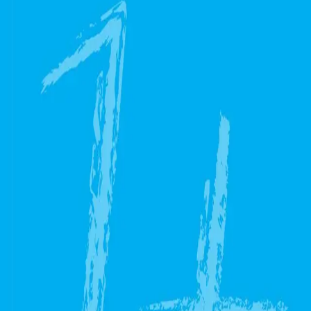
Av
Camilla Björklund
, 2014, Heftet
Akademisk
469,-
Heftet
Bokmål, 2014
Legg i handlekurv
Sendes fra oss i løpet av 1-3 arbeidsdager
Fri frakt på bestillinger over 349,-
Bestill vurderingseksemplar
Les mer
Boka har tydelig forankring i tema matematisk tenkning,
tidlig og forebyggende innsats mot matematikkvansker.
Boka er lettlest og praksisfortellingene er knyttet til
nyere forskning. Boka er aktuell som pensumlitteratur i