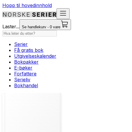
Hopp til hovedinnhold
Laster...
Se handlekurv - 0 vare
Serier
Få gratis bok
Utgivelseskalender
Bokpakker
E-bøker
Forfattere
Serieliv
Bokhandel