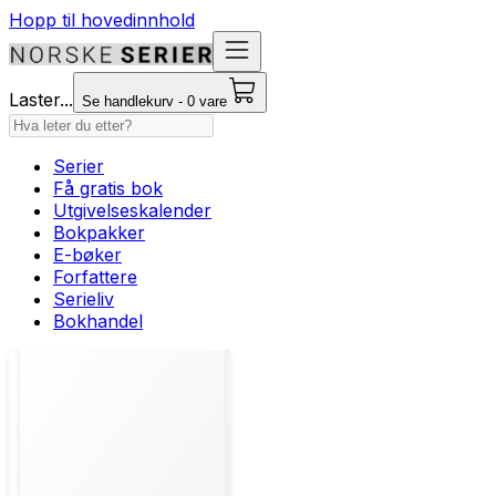
Hopp til hovedinnhold
Laster...
Se handlekurv - 0 vare
Serier
Få gratis bok
Utgivelseskalender
Bokpakker
E-bøker
Forfattere
Serieliv
Bokhandel