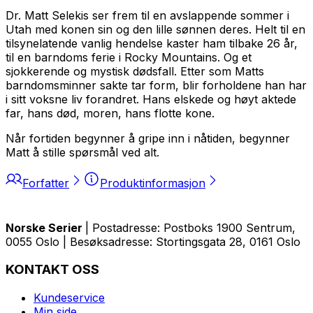
Dr. Matt Selekis ser frem til en avslappende sommer i
Utah med konen sin og den lille sønnen deres. Helt til en
tilsynelatende vanlig hendelse kaster ham tilbake 26 år,
til en barndoms ferie i Rocky Mountains. Og et
sjokkerende og mystisk dødsfall. Etter som Matts
barndomsminner sakte tar form, blir forholdene han har
i sitt voksne liv forandret. Hans elskede og høyt aktede
far, hans død, moren, hans flotte kone.
Når fortiden begynner å gripe inn i nåtiden, begynner
Matt å stille spørsmål ved alt.
Forfatter
Produktinformasjon
Norske Serier
| Postadresse: Postboks 1900 Sentrum,
0055 Oslo | Besøksadresse: Stortingsgata 28, 0161 Oslo
KONTAKT OSS
Kundeservice
Min side