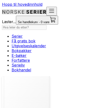
Hopp til hovedinnhold
Laster...
Se handlekurv - 0 vare
Serier
Få gratis bok
Utgivelseskalender
Bokpakker
E-bøker
Forfattere
Serieliv
Bokhandel