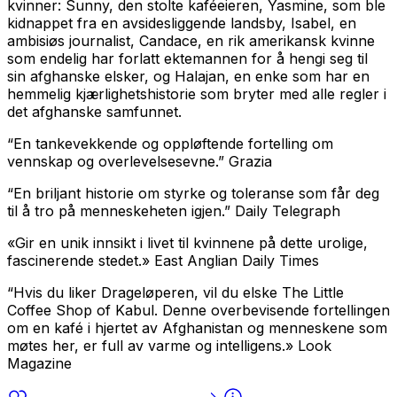
kvinner: Sunny, den stolte kaféeieren, Yasmine, som ble
kidnappet fra en avsidesliggende landsby, Isabel, en
ambisiøs journalist, Candace, en rik amerikansk kvinne
som endelig har forlatt ektemannen for å hengi seg til
sin afghanske elsker, og Halajan, en enke som har en
hemmelig kjærlighetshistorie som bryter med alle regler i
det afghanske samfunnet.
“En tankevekkende og oppløftende fortelling om
vennskap og overlevelsesevne.” Grazia
“En briljant historie om styrke og toleranse som får deg
til å tro på menneskeheten igjen.” Daily Telegraph
«Gir en unik innsikt i livet til kvinnene på dette urolige,
fascinerende stedet.» East Anglian Daily Times
“Hvis du liker Drageløperen, vil du elske The Little
Coffee Shop of Kabul. Denne overbevisende fortellingen
om en kafé i hjertet av Afghanistan og menneskene som
møtes her, er full av varme og intelligens.» Look
Magazine