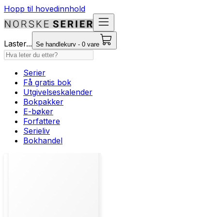
Hopp til hovedinnhold
Laster...
Se handlekurv - 0 vare
Serier
Få gratis bok
Utgivelseskalender
Bokpakker
E-bøker
Forfattere
Serieliv
Bokhandel