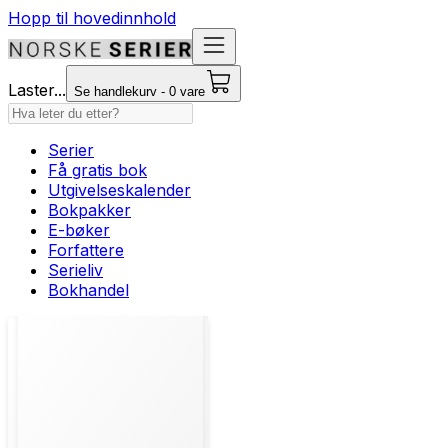
Hopp til hovedinnhold
Laster...
Se handlekurv - 0 vare
Serier
Få gratis bok
Utgivelseskalender
Bokpakker
E-bøker
Forfattere
Serieliv
Bokhandel