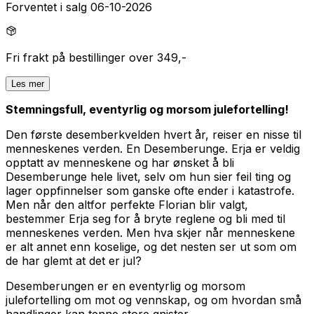
Forventet i salg 06-10-2026
Fri frakt på bestillinger over 349,-
Les mer
Stemningsfull, eventyrlig og morsom julefortelling!
Den første desemberkvelden hvert år, reiser en nisse til
menneskenes verden. En Desemberunge. Erja er veldig
opptatt av menneskene og har ønsket å bli
Desemberunge hele livet, selv om hun sier feil ting og
lager oppfinnelser som ganske ofte ender i katastrofe.
Men når den altfor perfekte Florian blir valgt,
bestemmer Erja seg for å bryte reglene og bli med til
menneskenes verden. Men hva skjer når menneskene
er alt annet enn koselige, og det nesten ser ut som om
de har glemt at det er jul?
Desemberungen
er en eventyrlig og morsom
julefortelling om mot og vennskap, og om hvordan små
handlinger kan tenne store gnister.