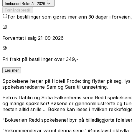
Innbundet
Bokmål, 2026
Forhåndsbestill
For bestillinger som gjøres mer enn 30 dager i forveien,
Forventet i salg 21-09-2026
Fri frakt på bestillinger over 349,-
Les mer
Spøkelsene herjer på Hotell Frode: ting flytter på seg, lys
spøkelsesredderne Sam og Sara til unnsetning.
Petrus Dahlin og Sofia Falkenhems serie
Redd spøkelsene
og mange spøkelser! Bøkene er gjennomillustrerte og funge
nesten alltid snille ... Bøkene kan leses i hvilken rekkefølge
"Bokserien
Redd spøkelsene!
byr på billedliggjorte følel
”Rekommenderar varmt denna serie.” @gustavsbokhylla