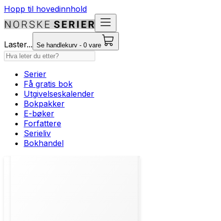
Hopp til hovedinnhold
Laster...
Se handlekurv - 0 vare
Serier
Få gratis bok
Utgivelseskalender
Bokpakker
E-bøker
Forfattere
Serieliv
Bokhandel