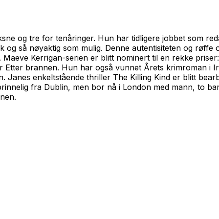
e og tre for tenåringer. Hun har tidligere jobbet som reda
isk og så nøyaktig som mulig. Denne autentisiteten og røff
. Maeve Kerrigan-serien er blitt nominert til en rekke prise
or
Etter brannen
. Hun har også vunnet Årets krimroman i Ir
n
. Janes enkeltstående thriller
The Killing Kind
er blitt bear
innelig fra Dublin, men bor nå i London med mann, to bar
enen.