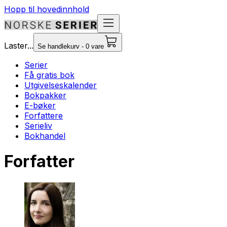
Hopp til hovedinnhold
Laster...
Se handlekurv - 0 vare
Serier
Få gratis bok
Utgivelseskalender
Bokpakker
E-bøker
Forfattere
Serieliv
Bokhandel
Forfatter