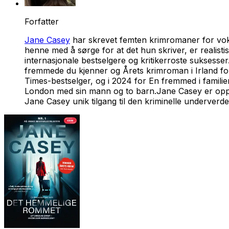
Forfatter
Jane Casey
har skrevet femten krimromaner for voksn
henne med å sørge for at det hun skriver, er realist
internasjonale bestselgere og kritikerroste suksesser
fremmede du kjenner
og Årets krimroman i Irland f
Times-bestselger, og i 2024 for
En fremmed i familie
London med sin mann og to barn.Jane Casey er oppr
Jane Casey unik tilgang til den kriminelle underverd