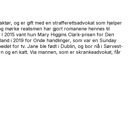
ktør, og er gift med en strafferettsadvokat som hjelper
e og mørke realismen har gjort romanene hennes til
r: I 2015 vant hun Mary Higgins Clark-prisen for
Den
land i 2019 for
Onde handlinger
, som var en Sunday
beidet for tv. Jane ble født i Dublin, og bor nå i Sørvest-
n og en katt. Via mannen, som er skrankeadvokat, får