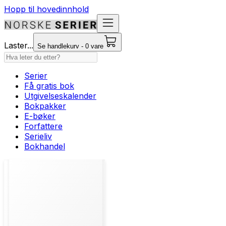
Hopp til hovedinnhold
Laster...
Se handlekurv - 0 vare
Serier
Få gratis bok
Utgivelseskalender
Bokpakker
E-bøker
Forfattere
Serieliv
Bokhandel