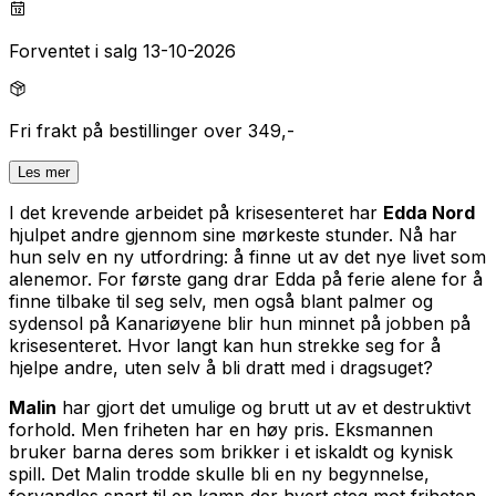
Forventet i salg 13-10-2026
Fri frakt på bestillinger over 349,-
Les mer
I det krevende arbeidet på krisesenteret har
Edda Nord
hjulpet andre gjennom sine mørkeste stunder. Nå har
hun selv en ny utfordring: å finne ut av det nye livet som
alenemor. For første gang drar Edda på ferie alene for å
finne tilbake til seg selv, men også blant palmer og
sydensol på Kanariøyene blir hun minnet på jobben på
krisesenteret. Hvor langt kan hun strekke seg for å
hjelpe andre, uten selv å bli dratt med i dragsuget?
Malin
har gjort det umulige og brutt ut av et destruktivt
forhold. Men friheten har en høy pris. Eksmannen
bruker barna deres som brikker i et iskaldt og kynisk
spill. Det Malin trodde skulle bli en ny begynnelse,
forvandles snart til en kamp der hvert steg mot friheten