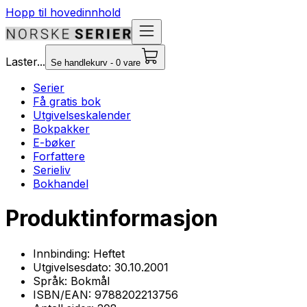
Hopp til hovedinnhold
Laster...
Se handlekurv - 0 vare
Serier
Få gratis bok
Utgivelseskalender
Bokpakker
E-bøker
Forfattere
Serieliv
Bokhandel
Produktinformasjon
Innbinding:
Heftet
Utgivelsesdato:
30.10.2001
Språk:
Bokmål
ISBN/EAN:
9788202213756