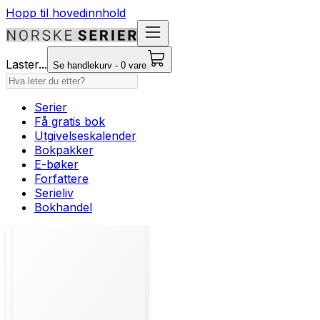
Hopp til hovedinnhold
Laster...
Se handlekurv - 0 vare
Serier
Få gratis bok
Utgivelseskalender
Bokpakker
E-bøker
Forfattere
Serieliv
Bokhandel