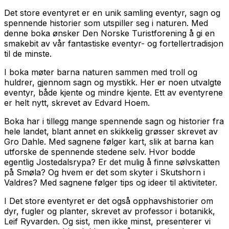
Det store eventyret er en unik samling eventyr, sagn og
spennende historier som utspiller seg i naturen. Med
denne boka ønsker Den Norske Turistforening å gi en
smakebit av vår fantastiske eventyr- og fortellertradisjon
til de minste.
I boka møter barna naturen sammen med troll og
huldrer, gjennom sagn og mystikk. Her er noen utvalgte
eventyr, både kjente og mindre kjente. Ett av eventyrene
er helt nytt, skrevet av Edvard Hoem.
Boka har i tillegg mange spennende sagn og historier fra
hele landet, blant annet en skikkelig grøsser skrevet av
Gro Dahle. Med sagnene følger kart, slik at barna kan
utforske de spennende stedene selv. Hvor bodde
egentlig Jostedalsrypa? Er det mulig å finne sølvskatten
på Smøla? Og hvem er det som skyter i Skutshorn i
Valdres? Med sagnene følger tips og ideer til aktiviteter.
I
Det store eventyret
er det også opphavshistorier om
dyr, fugler og planter, skrevet av professor i botanikk,
Leif Ryvarden. Og sist, men ikke minst, presenterer vi