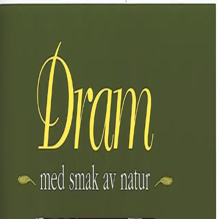
Hopp til hovedinnhold
Laster...
Se handlekurv - 0 vare
Serier
Få gratis bok
Utgivelseskalender
Bokpakker
E-bøker
Forfattere
Serieliv
Bokhandel
Dram med smak av natur
Av
Lars Andersson
og
Jan Olsheden
, 1997, Innbundet