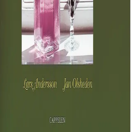
Norske Serier
| Postadresse: Postboks 1900 Sentrum,
0055 Oslo | Besøksadresse: Stortingsgata 28, 0161 Oslo
KONTAKT OSS
Kundeservice
Min side
INFORMASJON
Om Norske Serier
Vil du bli serieforfatter?
Nyhetsbrev
Personvern
Informasjonskapsler
©
Cappelen Damm AS
| Org.nr. NO 948061937 MVA
|
Rettigheter og lover