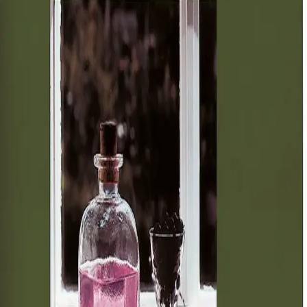
Innbundet
Bokmål, 1997
Ikke tilgjengelig
Fri frakt på bestillinger over 349,-
Les mer
Skålen som utbringes i hyggelig lag har lange tradisjoner.
Oldermannen åpnet middelalderens håndverksgilder med
"Guds skål", og fortsatt nyter vi vårt drikke med ønsker
om et langt og lykkelig liv.
Preget av forfatterens lune humor, store viten og
kunnskap om gamle tradisjoner, er denne boken en
spennende kilde for alle som vil lære å krydre sitt eget
brennevin.
Se også Likører med smak av natur og Vin med smak av
natur.
Forfattere
Produktinformasjon