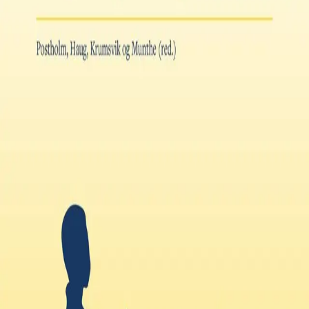
Av
May Britt Postholm
,
Peder Haug
,
Rune Johan
Krumsvik
og
Elaine Munthe (red.)
, 2021, Heftet
Akademisk
629,-
Heftet
Bokmål, 2021
Legg i handlekurv
Sendes fra oss i løpet av 1-3 arbeidsdager
Fri frakt på bestillinger over 349,-
Bestill vurderingseksemplar
Les mer
Elev i skolen 5–10. Mangfold og mestring
presenterer
og drøfter forskning som er relevant for lærerstudenter,
og har oppmerksomheten rettet mot elevmangfoldet i