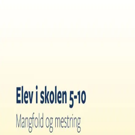
Hopp til hovedinnhold
Laster...
Se handlekurv - 0 vare
Serier
Få gratis bok
Utgivelseskalender
Bokpakker
E-bøker
Forfattere
Serieliv
Bokhandel
Elev i skolen 5–10
Mangfold og mestring