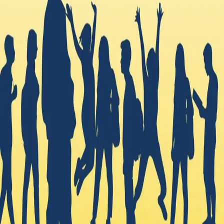
skolen og hvordan elever kan mestre livet både i og
utenfor skolen. Innholdet i kapitlene knyttes til konkrete
praksiseksempler som er relevante for 5.–10. trinn.
Kapitlene omhandler elevers overgang til
ungdomstrinnet, barns rettigheter, det å være elev i
skolen, utviklingspsykologi, spesialundervisning og
inkludering, mangfold og demokrati, ungdom, kjønn og
kropp, seksualitet og kjønn, digitalt mangfold, folkehelse
og livsmestring samt krisepedagogikk.
Boka henvender seg også til lærerutdannere, lærere og
forskere og andre som er interessert i skole og
utdanning.
Bla i boka
Forfattere
Produktinformasjon
Norske Serier
| Postadresse: Postboks 1900 Sentrum,
0055 Oslo | Besøksadresse: Stortingsgata 28, 0161 Oslo