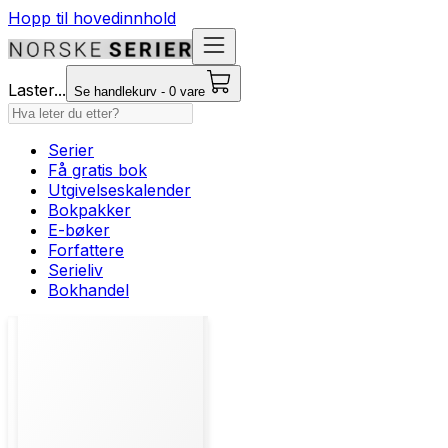
Hopp til hovedinnhold
Laster...
Se handlekurv - 0 vare
Serier
Få gratis bok
Utgivelseskalender
Bokpakker
E-bøker
Forfattere
Serieliv
Bokhandel