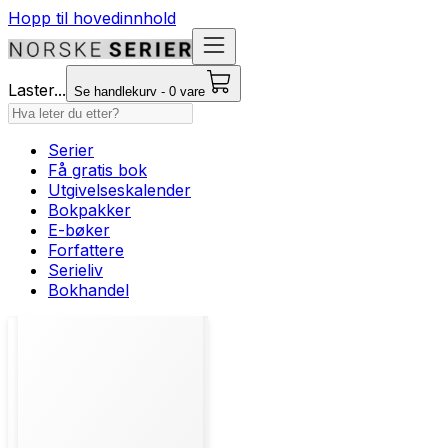
Hopp til hovedinnhold
Laster...
Se handlekurv - 0 vare
Serier
Få gratis bok
Utgivelseskalender
Bokpakker
E-bøker
Forfattere
Serieliv
Bokhandel