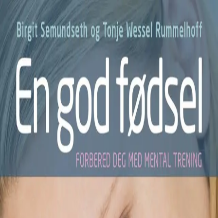
Hopp til hovedinnhold
Laster...
Se handlekurv - 0 vare
Serier
Få gratis bok
Utgivelseskalender
Bokpakker
E-bøker
Forfattere
Serieliv
Bokhandel
En god fødsel
Forbered deg med mental trening