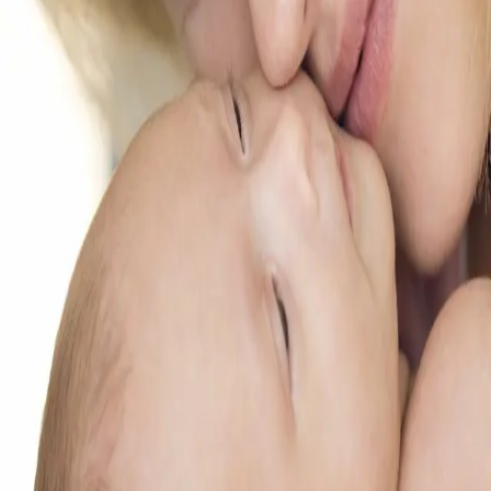
trening i svangerskapet forbereder du deg på fødselen
og får en bedre fødselsopplevelse. Med boken følger
det en QR-kode til en lydfil med avspenning og mental
trening. Denne laster du ned og hører på i tiden før
fødselen. Boken inneholder også fødselshistorier fra
mange kvinner som har brukt verktøyet, her forteller de
om sine erfaringer.
«En god fødsel er en flott bok med et enkelt og folkelig
språk. Den inneholder et viktig visualiseringsverktøy for
den gravide til å forberede kroppen mentalt på hva som
kommer til å skje under en fødsel.
En god fødsel
er et
godt supplement til fødselsforberedelse i samarbeid med
jordmor.»
Marit Heiberg, Leder av Den norske jordmorforening
Forfattere
Produktinformasjon
Norske Serier
| Postadresse: Postboks 1900 Sentrum,
0055 Oslo | Besøksadresse: Stortingsgata 28, 0161 Oslo