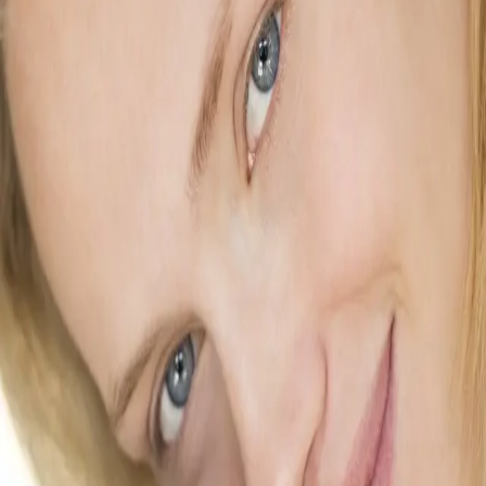
Av
Birgit Semundseth
og
Tonje Wessel Rummelhoff
,
2014, Innbundet
399,-
Innbundet
Bokmål, 2014
Legg i handlekurv
Sendes fra oss i løpet av 1-3 arbeidsdager
Fri frakt på bestillinger over 349,-
Les mer
I denne boken får du all informasjon du trenger for å
få en god fødsel!
Les om hva som skjer i svangerskapet, fødselens faser,
forberedelser og partnerens rolle kombinert med
kunnskap om mental trening. Ved å bruke mental