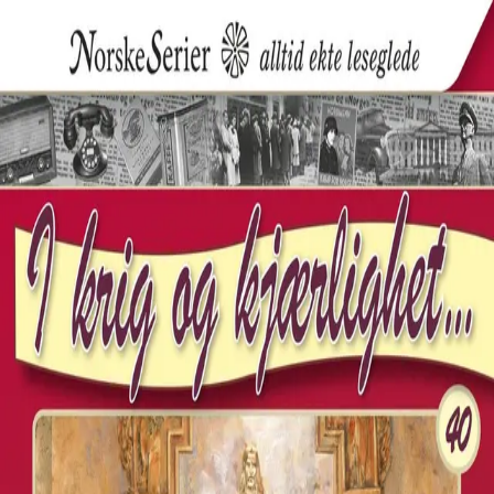
Hopp til hovedinnhold
Laster...
Se handlekurv - 0 vare
Serier
Få gratis bok
Utgivelseskalender
Bokpakker
E-bøker
Forfattere
Serieliv
Bokhandel
Bok 40 i serien
I krig og kjærlighet
En trygg havn