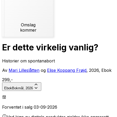
Omslag
kommer
Er dette virkelig vanlig?
Historier om spontanabort
Av
Mari Lilleslåtten
og
Elise Koppang Frøjd
, 2026, Ebok
299,-
Ebok
Bokmål, 2026
Forventet i salg 03-09-2026
Ved kjøp av digitale produkter gjelder ikke angrerett.