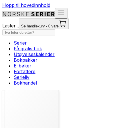
Hopp til hovedinnhold
Laster...
Se handlekurv - 0 vare
Serier
Få gratis bok
Utgivelseskalender
Bokpakker
E-bøker
Forfattere
Serieliv
Bokhandel