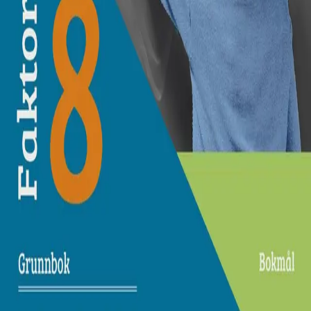
Den tydelige strukturen og differensieringen er beholdt.
Vi har gjort justeringer i grunnboka med bakgrunn i
tilbakemeldinger fra fornøyde brukere. Revisjonen er
gjort oppslag for oppslag, slik at ny og gammel utgave
kan brukes parallelt i klasserommet.
Denne utgaven erstatter 9788202236991.
Bla i boka
Forfattere
Produktinformasjon
Norske Serier
| Postadresse: Postboks 1900 Sentrum,
0055 Oslo | Besøksadresse: Stortingsgata 28, 0161 Oslo
KONTAKT OSS
Kundeservice
Min side
INFORMASJON