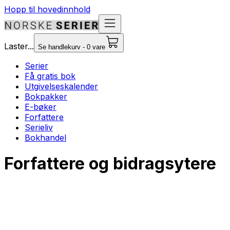
Hopp til hovedinnhold
Laster...
Se handlekurv - 0 vare
Serier
Få gratis bok
Utgivelseskalender
Bokpakker
E-bøker
Forfattere
Serieliv
Bokhandel
Forfattere og bidragsytere