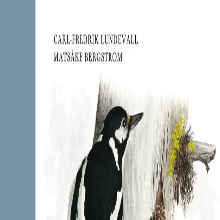
Hopp til hovedinnhold
Laster...
Se handlekurv - 0 vare
Serier
Få gratis bok
Utgivelseskalender
Bokpakker
E-bøker
Forfattere
Serieliv
Bokhandel
Fugler i Norge og Norden
Av
Carl-Fredrik Lundevall
, illustrert av
Mats Åke
Bergström
, 2009, Fleksibind