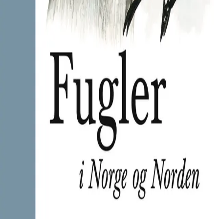
Norske Serier
| Postadresse: Postboks 1900 Sentrum,
0055 Oslo | Besøksadresse: Stortingsgata 28, 0161 Oslo
KONTAKT OSS
Kundeservice
Min side
INFORMASJON
Om Norske Serier
Vil du bli serieforfatter?
Nyhetsbrev
Personvern
Informasjonskapsler
©
Cappelen Damm AS
| Org.nr. NO 948061937 MVA
|
Rettigheter og lover