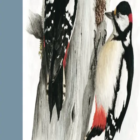
Fleksibind
Bokmål, 2009
Ikke tilgjengelig
Fri frakt på bestillinger over 349,-
Les mer
Det optimale oppslagsverket for både amatørornitologer
og mer erfarne fugletittere!
Over 300 fuglearter presenteres med kunstferdige
tegninger og grundige beskrivelser. Også noen fugler
som bare er innom Norden og hekker, er tatt med.
Boka inneholder oversikter over fuglenes ytre
oppbygning, opprinnelse og systematikk, en omfattende
litteraturliste og en rekke andre nyttige fakta.
Forfattere og bidragsytere
Produktinformasjon