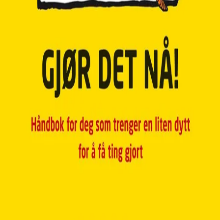
Forfatter
Produktinformasjon
Norske Serier
| Postadresse: Postboks 1900 Sentrum,
0055 Oslo | Besøksadresse: Stortingsgata 28, 0161 Oslo
KONTAKT OSS
Kundeservice
Min side
INFORMASJON
Om Norske Serier
Vil du bli serieforfatter?
Nyhetsbrev
Personvern
Informasjonskapsler
©
Cappelen Damm AS
| Org.nr. NO 948061937 MVA
|
Rettigheter og lover