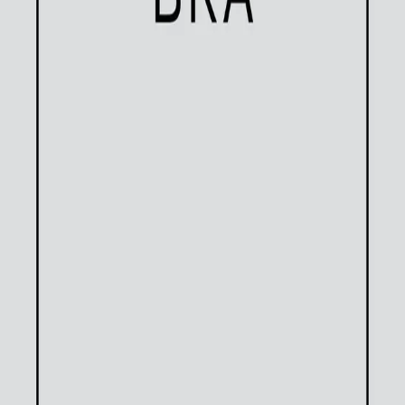
Det er april 2019 på Modum. Elise Falck har bodd her i
snart tre år, sammen med Lars. Om noen uker kommer
barna hennes på sitt aller første helgebesøk. Et rom i
husets andre etasje ryddes, køyeseng kjøpes. Men
vissheten om det forestående besøket setter alt i
bevegelse igjen.
​For hvordan leve, når man ofte sårer dem man elsker,
og hvorfor leve, hvis det kan være bedre å dø?
Med
Ha det bra
avslutter Ellen Mari Thelle et romanverk
på ni bøker om hukommelse, minner, liv og død.
Forfatter
Produktinformasjon
Norske Serier
| Postadresse: Postboks 1900 Sentrum,
0055 Oslo | Besøksadresse: Stortingsgata 28, 0161 Oslo
KONTAKT OSS
Kundeservice
Min side