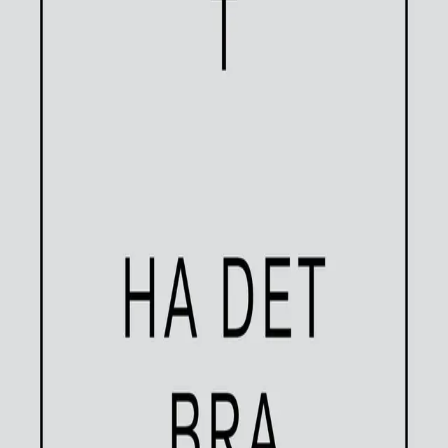
429,-
Forhåndsbestilling med faktura
Innbundet
Bokmål, 2026
Forhåndsbestill
For bestillinger som gjøres mer enn 30 dager i
forveien, gjelder betaling med faktura.
Forventet i salg 14-09-2026
Fri frakt på bestillinger over 349,-
Les mer
«Verden, livet, drømmer, forestillinger, vilje, lengsler.
Livets begrensninger og livets muligheter. Livets
mangfold og dets til tider klaustrofobiske tranghet, eller
hva hun skal kalle det, trengsel, kanskje, fanget i det
livet man har som man jo til alle tider er.»