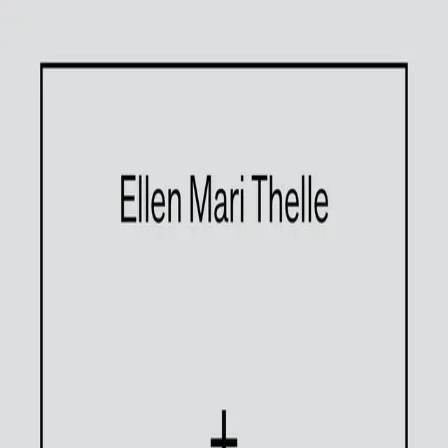
Hopp til hovedinnhold
Laster...
Se handlekurv - 0 vare
Serier
Få gratis bok
Utgivelseskalender
Bokpakker
E-bøker
Forfattere
Serieliv
Bokhandel
Ha det bra
Av
Ellen Mari Thelle
, 2026, Innbundet