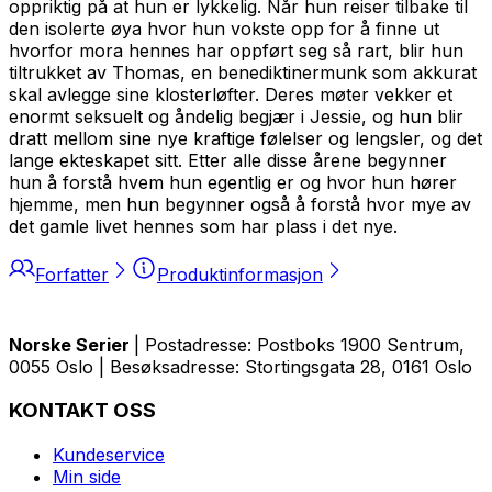
oppriktig på at hun er lykkelig. Når hun reiser tilbake til
den isolerte øya hvor hun vokste opp for å finne ut
hvorfor mora hennes har oppført seg så rart, blir hun
tiltrukket av Thomas, en benediktinermunk som akkurat
skal avlegge sine klosterløfter. Deres møter vekker et
enormt seksuelt og åndelig begjær i Jessie, og hun blir
dratt mellom sine nye kraftige følelser og lengsler, og det
lange ekteskapet sitt. Etter alle disse årene begynner
hun å forstå hvem hun egentlig er og hvor hun hører
hjemme, men hun begynner også å forstå hvor mye av
det gamle livet hennes som har plass i det nye.
Forfatter
Produktinformasjon
Norske Serier
| Postadresse: Postboks 1900 Sentrum,
0055 Oslo | Besøksadresse: Stortingsgata 28, 0161 Oslo
KONTAKT OSS
Kundeservice
Min side