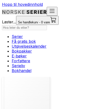
Hopp til hovedinnhold
Laster...
Se handlekurv - 0 vare
Serier
Få gratis bok
Utgivelseskalender
Bokpakker
E-bøker
Forfattere
Serieliv
Bokhandel