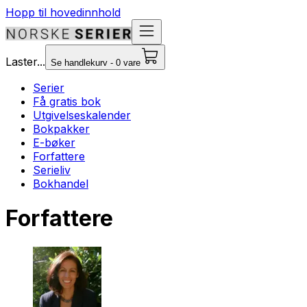
Hopp til hovedinnhold
Laster...
Se handlekurv - 0 vare
Serier
Få gratis bok
Utgivelseskalender
Bokpakker
E-bøker
Forfattere
Serieliv
Bokhandel
Forfattere