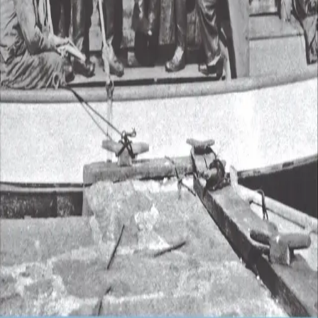
Norske Serier
| Postadresse: Postboks 1900 Sentrum,
0055 Oslo | Besøksadresse: Stortingsgata 28, 0161 Oslo
KONTAKT OSS
Kundeservice
Min side
INFORMASJON
Om Norske Serier
Vil du bli serieforfatter?
Nyhetsbrev
Personvern
Informasjonskapsler
©
Cappelen Damm AS
| Org.nr. NO 948061937 MVA
|
Rettigheter og lover