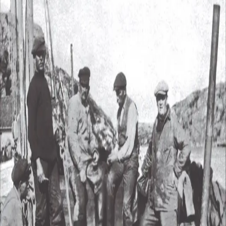
Av
Terje Sødal
, 2016, Innbundet
Innbundet
Bokmål, 2016
Ikke tilgjengelig
Fri frakt på bestillinger over 349,-
Les mer
Denne boka er tredje bind i en serie som skal dekke
gårds- og slektshistorien for de tidligere kommunene
Høvåg og Vestre Moland. Bind 1-4 vil gjelde Høvåg. Det
første bindet, som utkom i 2013, dekker gårdsnumrene
48-61. Bind 2, utgitt i 2014, omfatter gårdsnumrene 62-
78. Dette bindet starter med gnr. 79, Ulvøya, og slutter
med gnr. 92, Kvannes. Her fortelles historien om hver
enkelt gård og folkene som har bodd der, fra omkring år
1600 og fram til i dag. Boka er svært rikt illustrert med
bilder fra både eldre og nyere tid.
Forfatter
Produktinformasjon