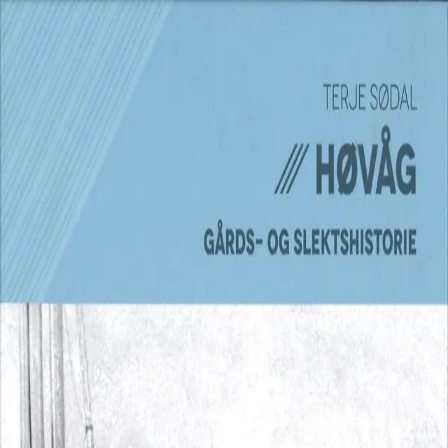
Hopp til hovedinnhold
Laster...
Se handlekurv - 0 vare
Serier
Få gratis bok
Utgivelseskalender
Bokpakker
E-bøker
Forfattere
Serieliv
Bokhandel
Høvåg
Gårds- og slektshistorie