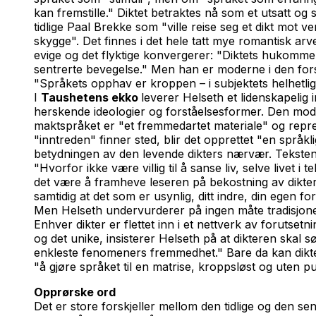
kan fremstille." Diktet betraktes nå som et utsatt og
tidlige Paal Brekke som "ville reise seg et dikt mot 
skygge". Det finnes i det hele tatt mye romantisk arv
evige og det flyktige konvergerer: "Diktets hukommels
sentrerte bevegelse." Men han er moderne i den forsta
"Språkets opphav er kroppen – i subjektets helhetlige 
I
Taushetens ekko
leverer Helseth et lidenskapelig
herskende ideologier og forståelsesformer. Den mode
maktspråket er "et fremmedartet materiale" og repre
"inntreden" finner sted, blir det opprettet "en språk
betydningen av den levende dikters nærvær. Teksten er
"Hvorfor ikke være villig til å sanse liv, selve livet
det være å framheve leseren på bekostning av dikte
samtidig at det som er usynlig, ditt indre, din egen fo
Men Helseth undervurderer på ingen måte tradisjonen
Enhver dikter er flettet inn i et nettverk av forutset
og det unike, insisterer Helseth på at dikteren skal
enkleste fenomeners fremmedhet." Bare da kan diktet 
"å gjøre språket til en matrise, kroppsløst og uten pu
Opprørske ord
Det er store forskjeller mellom den tidlige og den se