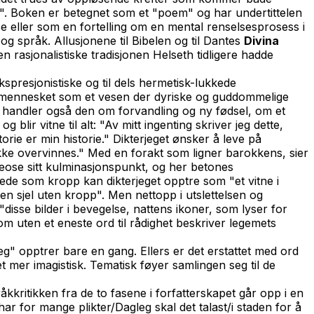
et". Boken er betegnet som et "poem" og har undertittelen
eller som en fortelling om en mental renselsesprosess i
og språk. Allusjonene til Bibelen og til Dantes
Divina
asjonalistiske tradisjonen Helseth tidligere hadde
kspresjonistiske og til dels hermetisk-lukkede
er mennesket som et vesen der dyriske og guddommelige
r
handler også den om forvandling og ny fødsel, om et
blir vitne til alt: "Av mitt ingenting skriver jeg dette,
orie er min historie." Dikterjeget ønsker å leve på
n ikke overvinnes." Med en forakt som ligner barokkens, sier
teose sitt kulminasjonspunkt, og her betones
de som kropp kan dikterjeget opptre som "et vitne i
 en sjel uten kropp". Men nettopp i utslettelsen og
"disse bilder i bevegelse, nattens ikoner, som lyser for
om uten et eneste ord til rådighet beskriver legemets
eg" opptrer bare en gang. Ellers er det erstattet med ord
t mer imagistisk. Tematisk føyer samlingen seg til de
kkritikken fra de to fasene i forfatterskapet går opp i en
r for mange plikter/Dagleg skal det talast/i staden for å