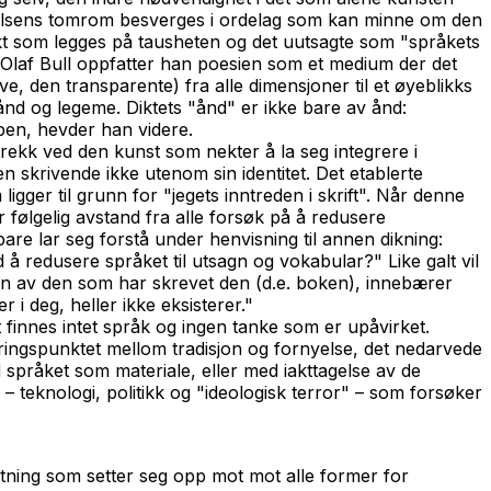
ilværelsens tomrom besverges i ordelag som kan minne om den
 vekt som legges på tausheten og det uutsagte som "språkets
il Olaf Bull oppfatter han poesien som et medium der det
e, den transparente) fra alle dimensjoner til et øyeblikks
 ånd og legeme. Diktets "ånd" er ikke bare av ånd:
oppen, hevder han videre.
trekk ved den kunst som nekter å la seg integrere i
skrivende ikke utenom sin identitet. Det etablerte
igger til grunn for "jegets inntreden i skrift". Når denne
 følgelig avstand fra alle forsøk på å redusere
bare lar seg forstå under henvisning til annen dikning:
d å redusere språket til utsagn og vokabular?" Like galt vil
en av den som har skrevet den (d.e. boken), innebærer
r i deg, heller ikke eksisterer."
finnes intet språk og ingen tanke som er upåvirket.
kjæringspunktet mellom tradisjon og fornyelse, det nedarvede
 språket som materiale, eller med iakttagelse av de
– teknologi, politikk og "ideologisk terror" – som forsøker
iktning som setter seg opp mot mot alle former for