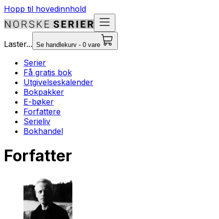
Hopp til hovedinnhold
Laster...
Se handlekurv - 0 vare
Serier
Få gratis bok
Utgivelseskalender
Bokpakker
E-bøker
Forfattere
Serieliv
Bokhandel
Forfatter