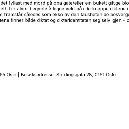
n det fyllast med mord på opa gate/eller ein bukett giftige bl
th for alvor begynte å legge vekt på i de knappe diktene 
ene framstår således som ekko av den tausheten de besverge
tene finner både diktet og dikteridentiteten seg selv igjen
5 Oslo | Besøksadresse: Stortingsgata 28, 0161 Oslo