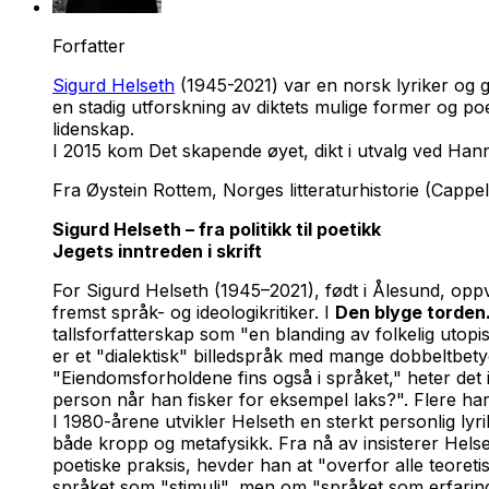
Forfatter
Sigurd Helseth
(1945-2021) var en norsk lyriker og g
en stadig utforskning av diktets mulige former og poe
lidenskap.
I 2015 kom
Det skapende øyet, dikt i utvalg
ved Hann
Fra Øystein Rottem,
Norges litteraturhistorie
(Cappe
Sigurd Helseth – fra politikk til poetikk
Jegets inntreden i skrift
For Sigurd Helseth (1945–2021), født i Ålesund, oppvo
fremst språk- og ideologikritiker. I
Den blyge torden
tallsforfatterskap som "en blanding av folkelig utop
er et "dialektisk" billedspråk med mange dobbeltbetyd
"Eiendomsforholdene fins også i språket," heter det i
person når han fisker for eksempel laks?". Flere ha
I 1980-årene utvikler Helseth en sterkt personlig l
både kropp og metafysikk. Fra nå av insisterer Helse
poetiske praksis, hevder han at "overfor alle teoreti
språket som "stimuli", men om "språket som erfaring