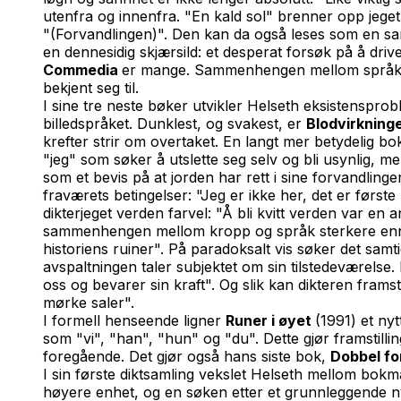
utenfra og innenfra. "En kald sol" brenner opp jeget
"(Forvandlingen)". Den kan da også leses som en sa
en dennesidig skjærsild: et desperat forsøk på å driv
Commedia
er mange. Sammenhengen mellom språk og 
bekjent seg til.
I sine tre neste bøker utvikler Helseth eksistenspro
billedspråket. Dunklest, og svakest, er
Blodvirkninge
krefter strir om overtaket. En langt mer betydelig bo
"jeg" som søker å utslette seg selv og bli usynlig, men 
som et bevis på at jorden har rett i sine forvandlinge
fraværets betingelser: "Jeg er ikke her, det er første
dikterjeget verden farvel: "Å bli kvitt verden var e
sammenhengen mellom kropp og språk sterkere enn noe
historiens ruiner". På paradoksalt vis søker det samt
avspaltningen taler subjektet om sin tilstedeværelse. 
oss og bevarer sin kraft". Og slik kan dikteren frams
mørke saler".
I formell henseende ligner
Runer i øyet
(1991) et ny
som "vi", "han", "hun" og "du". Dette gjør framstilli
foregående. Det gjør også hans siste bok,
Dobbel fo
I sin første diktsamling vekslet Helseth mellom bokmå
høyere enhet, og en søken etter et grunnleggende nyt