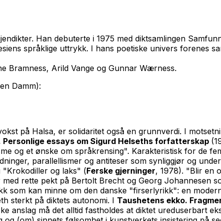
jendikter. Han debuterte i 1975 med diktsamlingen
Samfunne
siens språklige uttrykk. I hans poetiske univers forenes san
e Bramness, Arild Vange og Gunnar Wærness.
len Damm):
kst på Halsa, er solidaritet også en grunnverdi. I motsetni
. Personlige essays om Sigurd Helseths forfatterskap
(1
isme og et ønske om språkrensing". Karakteristisk for de fe
ninger, parallellismer og antiteser som synliggjør og under
 "Krokodiller og laks" (
Ferske gjerninger
, 1978). "Blir en 
r med rette pekt på Bertolt Brecht og Georg Johannesen som
yrikk som kan minne om den danske "firserlyrikk": en mode
th sterkt på diktets autonomi. I
Taushetens ekko. Fragmen
ske anslag må det alltid fastholdes at diktet ureduserbart ek
 og (om) sinnets følsomhet i kunstverkets insistering på se