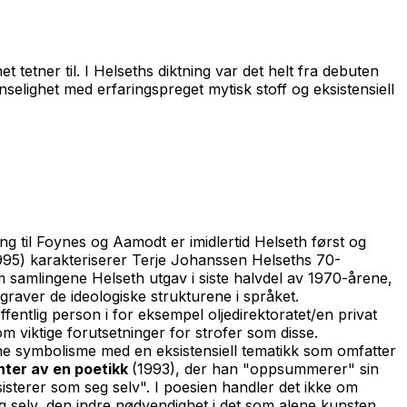
t tetner til
. I Helseths diktning var det helt fra debuten
selighet med erfaringspreget mytisk stoff og eksistensiell
ng til Foynes og Aamodt er imidlertid Helseth først og
995) karakteriserer Terje Johanssen Helseths 70-
m samlingene Helseth utgav i siste halvdel av 1970-årene,
graver de ideologiske strukturene i språket.
offentlig person i for eksempel oljedirektoratet/en privat
 viktige forutsetninger for strofer som disse.
rne symbolisme med en eksistensiell tematikk som omfatter
ter av en poetikk
(1993), der han "oppsummerer" sin
sisterer som seg selv". I poesien handler det ikke om
g selv, den indre nødvendighet i det som alene kunsten