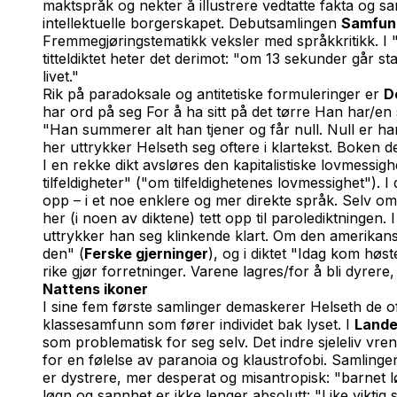
maktspråk og nekter å illustrere vedtatte fakta og sa
intellektuelle borgerskapet. Debutsamlingen
Samfunn
Fremmegjøringstematikk veksler med språkkritikk. I 
titteldiktet heter det derimot: "om 13 sekunder går 
livet."
Rik på paradoksale og antitetiske formuleringer er
D
har ord på seg For å ha sitt på det tørre Han har/en s
"Han summerer alt han tjener og får null. Null er h
her uttrykker Helseth seg oftere i klartekst. Boken d
I en rekke dikt avsløres den kapitalistiske lovmessig
tilfeldigheter" ("om tilfeldighetenes lovmessighet"). 
opp – i et noe enklere og mer direkte språk. Selv o
her (i noen av diktene) tett opp til parolediktningen
uttrykker han seg klinkende klart. Om den amerikans
den" (
Ferske gjerninger
), og i diktet "Idag kom høst
rike gjør forretninger. Varene lagres/for å bli dyrere,
Nattens ikoner
I sine fem første samlinger demaskerer Helseth de of
klassesamfunn som fører individet bak lyset. I
Lande
som problematisk for seg selv. Det indre sjeleliv vren
for en følelse av paranoia og klaustrofobi. Samlinge
er dystrere, mer desperat og misantropisk: "barnet l
løgn og sannhet er ikke lenger absolutt: "Like vikti