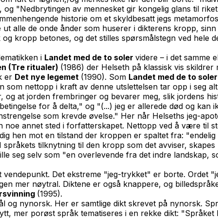
, og "Nedbrytingen av mennesket gir kongelig glans til rik
mmenhengende historie om et skyldbesatt jegs metamorfose 
e ut alle de onde ånder som huserer i dikterens kropp, sinn 
kropp betones, og det stilles spørsmålstegn ved hele den r
blematikken i
Landet med de to soler
videre – i det samme e
n (Tre ritualer)
(1986) der Helseth på klassisk vis skildr
k er
Det nye legemet
(1990). Som
Landet med de to sole
som nettopp i kraft av denne utslettelsen tar opp i seg alt og 
r, og at jorden frembringer og bevarer meg, slik jordens hist
 betingelse for å delta," og "(...) jeg er allerede død og ka
n anstrengelse som krevde øvelse." Her når Helseths jeg-apo
 annet sted i forfatterskapet. Nettopp ved å være til ste
idig hen mot en tilstand der kroppen er spaltet fra: "endelig
I språkets tilknytning til den kropp som det avviser, skapes 
tille seg selv som "en overlevende fra det indre landskap, s
tt vendepunkt. Det ekstreme "jeg-trykket" er borte. Ordet "j
ngen mer nøytral. Diktene er også knappere, og billedspråke
rsvinning
(1995).
l og nynorsk. Her er samtlige dikt skrevet på nynorsk. Språ
t, mer porøst språk tematiseres i en rekke dikt: "Språket ha