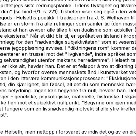
 splittet jegs siste redningsplanke. Tidens flyktighet og t
verden" (se bind 6/1, s. 221). Likheten viser seg også i den
egods i Helseths poetikk. I tradisjonen fra J. S. Welhaven t
e er en storm fra alle retninger som samler tid (den massiv
nd at han avviser alle tilløp til en dualisme som adskiller
eksistens." Når et dikt blir til, er språket en tilstand i kr
 innlegg for den "nødvendige subjektiviteten" som et vesens
rne jegoppløsning avvises. I "diktningens rom" kommer den 
senterer en trussel mot det "livgivende",
indre
språket som l
lig selvstendighet utenfor maktens herredømme". Helseth tar
 ikke alt, hevder han. Det er et feilspor å tro at diktning 
 i teksten, og hvorfor overse menneskets ånd i kunstverket ve
ren i den litterære kommunikasjonsprosessen: "Eksklusjon
rtid, din kjærlighet, din fødsel, alt det du som menneske bære
s betydning. Ingen kan begynne fra null, hevder han. Det 
ninger – genetiske, psykologiske, materielle, historiske. I s
 søke hen mot et subjektivt nullpunkt: "Begynne om igjen med
fungere som en livsnødvendig motvekt til alle ytre krefter 
st".
ne Helseth, men nettopp i forsvaret av individet og av en d