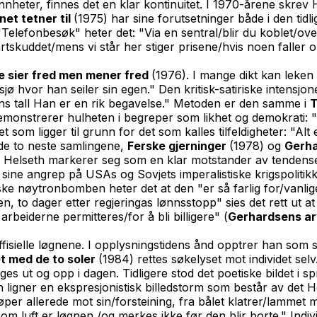
nnheter, finnes det en klar kontinuitet. I 1970-årene skrev 
et tetner til
(1975) har sine forutsetninger både i den tid
"Telefonbesøk" heter det: "Via en sentral/blir du koblet/o
startskuddet/mens vi står her stiger prisene/hvis noen falle
e sier fred men mener fred
(1976). I mange dikt kan leken
jø hvor han seiler sin egen." Den kritisk-satiriske intensjone
ans tall Han er en rik begavelse." Metoden er den samme i
T
emonstrerer hulheten i begreper som likhet og demokrati: "Lik
het som ligger til grunn for det som kalles tilfeldigheter: "
I de to neste samlingene,
Ferske gjerninger
(1978) og
Gerha
m Helseth markerer seg som en klar motstander av tendenser
. I sine angrep på USAs og Sovjets imperalistiske krigspolit
ke nøytronbomben heter det at den "er så farlig for/vanlig
en, to dager etter regjeringas lønnsstopp" sies det rett ut a
 arbeiderne permitteres/for å bli billigere" (
Gerhardsens ar
fisielle løgnene. I opplysningstidens ånd opptrer han som 
t med de to soler
(1984) rettes søkelyset mot individet sel
ges ut og opp i dagen. Tidligere stod det poetiske bildet i s
n ligner en ekspresjonistisk billedstorm som består av det H
øper allerede mot sin/forsteining, fra bålet klatrer/lammet
g som luft er løgnen,/og merkes ikke før den blir borte." I