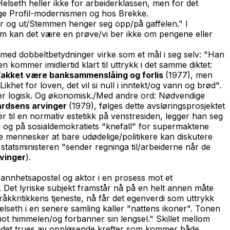
Helseth heller ikke for arbeiderklassen, men for det
lige Profil-modernismen og hos Brekke.
ver og ut/Stemmen henger seg opp/på gaffelen." I
r om kan det være en prøve/vi ber ikke om pengene eller
 med dobbeltbetydninger virke som et mål i seg selv: "Han
n kommer imidlertid klart til uttrykk i det samme diktet:
akket være banksammenslåing og forlis
(1977), men
het for loven, det vil si null i inntekt/og vann og brød".
Alt er logisk. Og økonomisk./Med andre ord: Nødvendige
rdsens arvinger
(1979), følges dette avsløringsprosjektet
 til en normativ estetikk på venstresiden, legger han seg
ikk og på sosialdemokratiets "knefall" for supermaktene
e mennesker at bare udødelige/politikere kan diskutere
t statsministeren "sender regninga til/arbeiderne når de
vinger
).
sannhetsapostel og aktor i en prosess mot et
v. Det lyriske subjekt framstår nå på en helt annen måte
pråkkritikkens tjeneste, nå får det egenverdi som uttrykk
elseth i en senere samling kaller "nattens ikoner". Tonen
 mot himmelen/og forbanner sin lengsel." Skillet mellom
ndividet trues av oppløsende krefter som kommer både