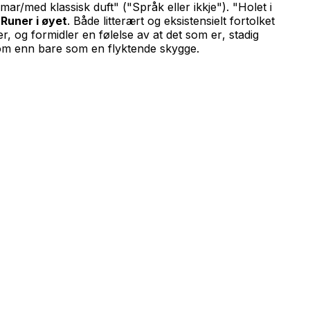
omar/med klassisk duft" ("Språk eller ikkje"). "Holet i
i
Runer i øyet
. Både litterært og eksistensielt fortolket
r, og formidler en følelse av at det som
er
, stadig
 – om enn bare som en flyktende skygge.