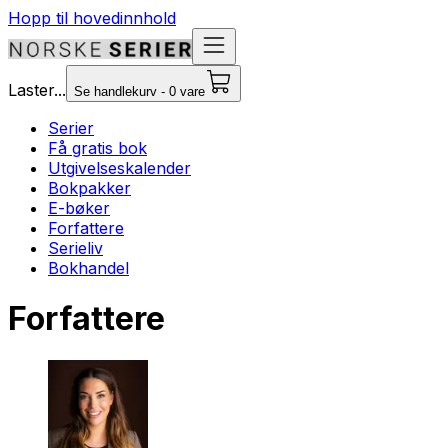
Hopp til hovedinnhold
Laster...
Se handlekurv - 0 vare
Serier
Få gratis bok
Utgivelseskalender
Bokpakker
E-bøker
Forfattere
Serieliv
Bokhandel
Forfattere