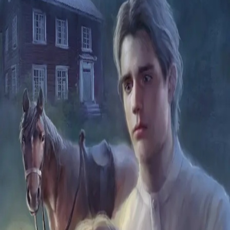
Av
Jorunn Johansen
, 2017, Heftet
119,-
Heftet
Bokmål, 2017
Legg i handlekurv
Sendes fra oss i løpet av 1-3 arbeidsdager
Fri frakt på bestillinger over 349,-
Les mer
Nikolai har havnet i en situasjon han ikke har kontroll
over, og det kan raskt bli svært alvorlig.
Marina er fortvilet over tante Stinas stahet og egoisme,
men kan kjærligheten seire likevel?
Tårene rant i strie strømmer nå, og hun skulle til å sette
seg opp i salen da han kom løpende.